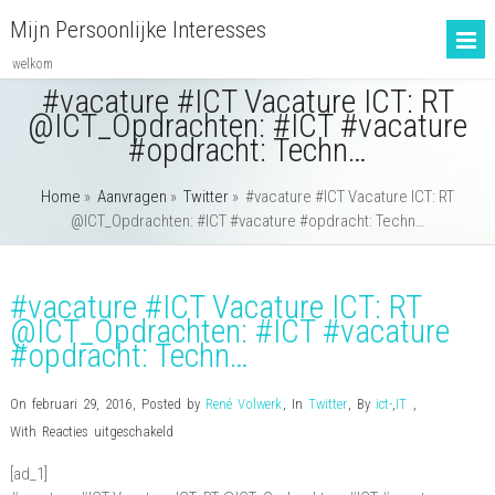
Mijn Persoonlijke Interesses
welkom
#vacature #ICT Vacature ICT: RT
@ICT_Opdrachten: #ICT #vacature
#opdracht: Techn…
Home
»
Aanvragen
»
Twitter
»
#vacature #ICT Vacature ICT: RT
@ICT_Opdrachten: #ICT #vacature #opdracht: Techn…
#vacature #ICT Vacature ICT: RT
@ICT_Opdrachten: #ICT #vacature
#opdracht: Techn…
On februari 29, 2016
,
Posted by
René Volwerk
,
In
Twitter
,
By
ict-
,
IT
,
voor
With
Reacties uitgeschakeld
#vacature
[ad_1]
#ICT