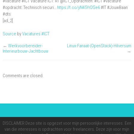
#vacature #ICT Vacature ICT: RT @ICT_Opdrachten: #ICT #vacature
Vacature
#opdracht: Technisch securi…
https://t.co/yN45YrDSe6
#IT #JouwBaan
ICT:
#dts
RT
[ad_2]
@ICT_Opdrachten:
Source
by
Vacatures #ICT
#ICT
#vacature
←
Werkvoorbereider-
Linux-Fanaat-(OpenStack)-Hilversum
#opdracht:
Interieurbouw-Jachtbouw
→
Techn…
Comments are closed.
DISCLAIMER Deze site is opgezet voor mijn persoonlijke interesses. Een
van die interesses is opdrachten voor freelancers. Deze zijn voor mijn