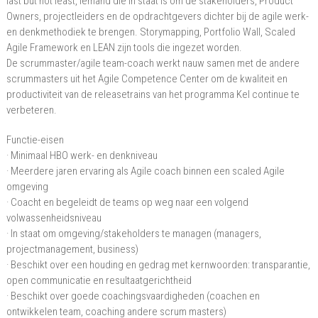
last but not least, iemand die in staat is om de stakeholders, Product
Owners, projectleiders en de opdrachtgevers dichter bij de agile werk-
en denkmethodiek te brengen. Storymapping, Portfolio Wall, Scaled
Agile Framework en LEAN zijn tools die ingezet worden.
De scrummaster/agile team-coach werkt nauw samen met de andere
scrummasters uit het Agile Competence Center om de kwaliteit en
productiviteit van de releasetrains van het programma KeI continue te
verbeteren.
Functie-eisen
· Minimaal HBO werk- en denkniveau
· Meerdere jaren ervaring als Agile coach binnen een scaled Agile
omgeving
· Coacht en begeleidt de teams op weg naar een volgend
volwassenheidsniveau
· In staat om omgeving/stakeholders te managen (managers,
projectmanagement, business)
· Beschikt over een houding en gedrag met kernwoorden: transparantie,
open communicatie en resultaatgerichtheid
· Beschikt over goede coachingsvaardigheden (coachen en
ontwikkelen team, coaching andere scrum masters)