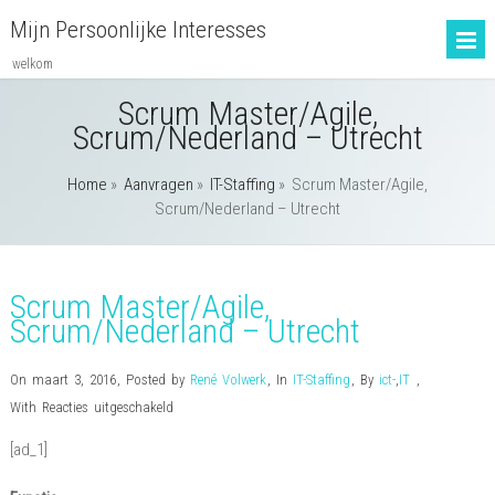
Mijn Persoonlijke Interesses
welkom
Scrum Master/Agile,
Scrum/Nederland – Utrecht
Home
»
Aanvragen
»
IT-Staffing
»
Scrum Master/Agile,
Scrum/Nederland – Utrecht
Scrum Master/Agile,
Scrum/Nederland – Utrecht
On maart 3, 2016
,
Posted by
René Volwerk
,
In
IT-Staffing
,
By
ict-
,
IT
,
voor
With
Reacties uitgeschakeld
Scrum
[ad_1]
Master/Agile,
Scrum/Nederland