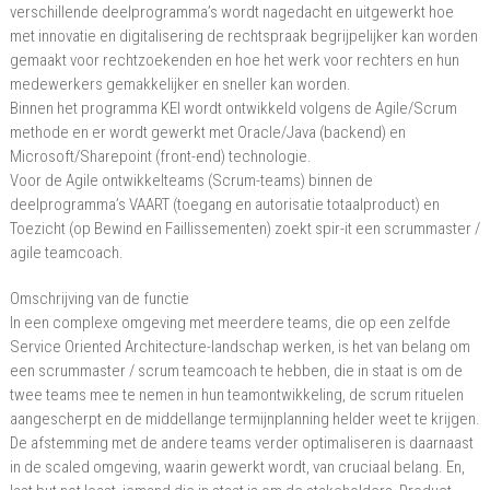
verschillende deelprogramma’s wordt nagedacht en uitgewerkt hoe
met innovatie en digitalisering de rechtspraak begrijpelijker kan worden
gemaakt voor rechtzoekenden en hoe het werk voor rechters en hun
medewerkers gemakkelijker en sneller kan worden.
Binnen het programma KEI wordt ontwikkeld volgens de Agile/Scrum
methode en er wordt gewerkt met Oracle/Java (backend) en
Microsoft/Sharepoint (front-end) technologie.
Voor de Agile ontwikkelteams (Scrum-teams) binnen de
deelprogramma’s VAART (toegang en autorisatie totaalproduct) en
Toezicht (op Bewind en Faillissementen) zoekt spir-it een scrummaster /
agile teamcoach.
Omschrijving van de functie
In een complexe omgeving met meerdere teams, die op een zelfde
Service Oriented Architecture-landschap werken, is het van belang om
een scrummaster / scrum teamcoach te hebben, die in staat is om de
twee teams mee te nemen in hun teamontwikkeling, de scrum rituelen
aangescherpt en de middellange termijnplanning helder weet te krijgen.
De afstemming met de andere teams verder optimaliseren is daarnaast
in de scaled omgeving, waarin gewerkt wordt, van cruciaal belang. En,