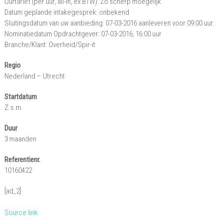
Uurtarief (per uur, all-in, ex BTW): Zo scherp moegelijk
Datum geplande intakegesprek: onbekend
Sluitingsdatum van uw aanbieding: 07-03-2016 aanleveren voor 09:00 uur.
Nominatiedatum Opdrachtgever: 07-03-2016, 16:00 uur
Branche/Klant: Overheid/Spir-it
Regio
Nederland – Utrecht
Startdatum
Z.s.m.
Duur
3 maanden
Referentienr.
10160422
[ad_2]
Source link