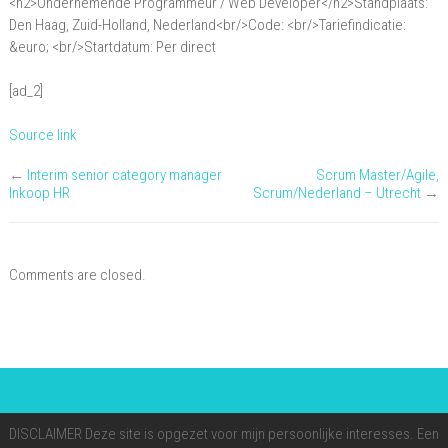
<h2>Ondernemende Programmeur / Web Developer</h2>Standplaats:
Ondernemende
Den Haag, Zuid-Holland, Nederland<br/>Code: <br/>Tariefindicatie:
Programmeur
&euro; <br/>Startdatum: Per direct
/
[ad_2]
Web
Developer
Source link
←
Interim senior category manager
Scrum Master/Agile,
Inkoop HR
Scrum/Nederland – Utrecht
→
Comments are closed.
DISCLAIMER Deze site is opgezet voor mijn persoonlijke interesses. Een