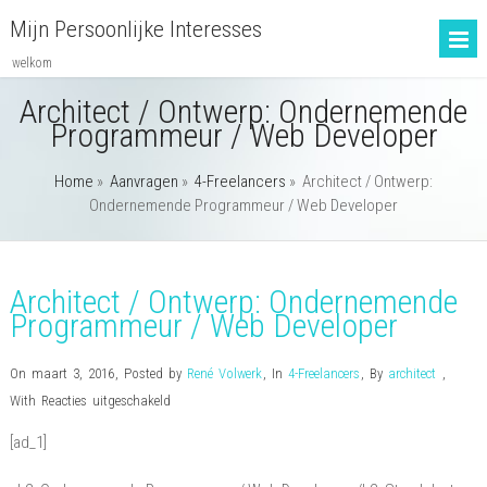
Mijn Persoonlijke Interesses
welkom
Architect / Ontwerp: Ondernemende
Programmeur / Web Developer
Home
»
Aanvragen
»
4-Freelancers
»
Architect / Ontwerp:
Ondernemende Programmeur / Web Developer
Architect / Ontwerp: Ondernemende
Programmeur / Web Developer
On maart 3, 2016
,
Posted by
René Volwerk
,
In
4-Freelancers
,
By
architect
,
voor
With
Reacties uitgeschakeld
Architect
[ad_1]
/
Ontwerp: