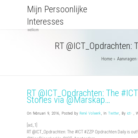
Mijn Persoonlijke
Interesses
welkom
RT @ICT_Opdrachten: T
Home
»
Aanvragen
RT @ICT_Opdrachten: The #ICT 
Stories via @Marskap…
On februari 9, 2016
,
Posted by
René Volwerk
,
In
Twitter
,
By
ict-
,
[ad_1]
RT @ICT_Opdrachten: The #ICT #ZZP Opdrachten Daily is out