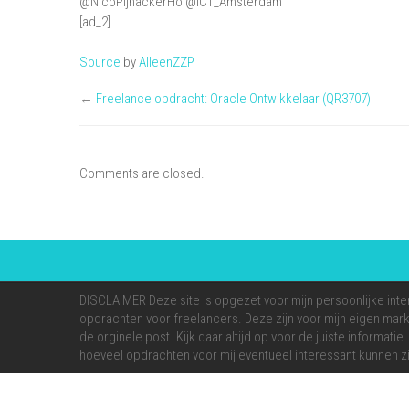
@NicoPijnackerHo @ICT_Amsterdam
[ad_2]
Source
by
AlleenZZP
←
Freelance opdracht: Oracle Ontwikkelaar (QR3707)
Comments are closed.
DISCLAIMER Deze site is opgezet voor mijn persoonlijke inte
opdrachten voor freelancers. Deze zijn voor mijn eigen markt
de orginele post. Kijk daar altijd op voor de juiste informati
hoeveel opdrachten voor mij eventueel interessant kunnen zi