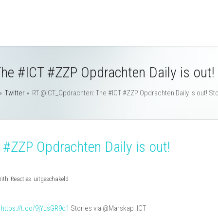
he #ICT #ZZP Opdrachten Daily is out!
»
Twitter
»
RT @ICT_Opdrachten: The #ICT #ZZP Opdrachten Daily is out! S
#ZZP Opdrachten Daily is out!
voor
With
Reacties uitgeschakeld
RT
@ICT_Opdrachten:
!
https://t.co/9jYLsGR9c1
Stories via @Marskap_ICT
The