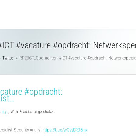
CT #vacature #opdracht: Netwerkspeci
»
Twitter
»
RT @ICT_Opdrachten: #ICT #vacature #opdracht: Netwerkspeciali
cature #opdracht:
list…
voor
urity
,
With
Reacties uitgeschakeld
RT
@ICT_Opdrachten:
ialist-Security Analist
https://t.co/wGvyERD5mx
#ICT