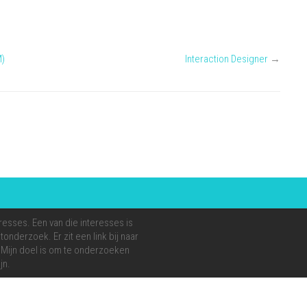
#vacature
#opdracht:
Netwerkspecialist-
M)
Interaction Designer
→
Security
Analist…
resses. Een van die interesses is
onderzoek. Er zit een link bij naar
e. Mijn doel is om te onderzoeken
jn.