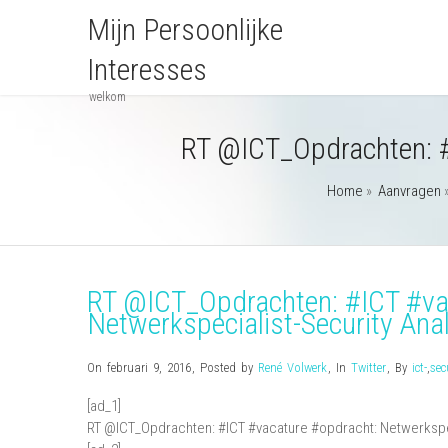
Mijn Persoonlijke
Interesses
welkom
RT @ICT_Opdrachten: #I
Home
»
Aanvragen
RT @ICT_Opdrachten: #ICT #va
Netwerkspecialist-Security Ana
On februari 9, 2016
,
Posted by
René Volwerk
,
In
Twitter
,
By
ict-
,
sec
[ad_1]
RT @ICT_Opdrachten: #ICT #vacature #opdracht: Netwerkspec