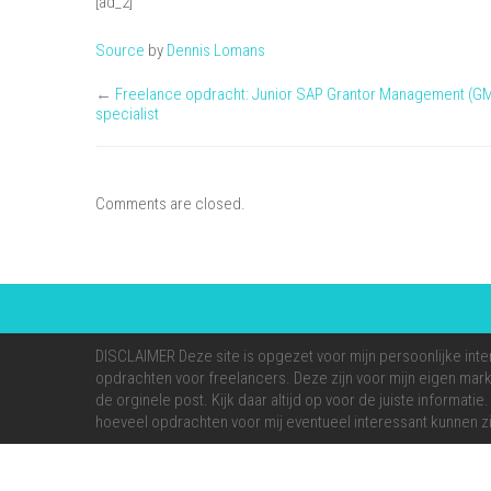
[ad_2]
Source
by
Dennis Lomans
←
Freelance opdracht: Junior SAP Grantor Management (G
specialist
Comments are closed.
DISCLAIMER Deze site is opgezet voor mijn persoonlijke inte
opdrachten voor freelancers. Deze zijn voor mijn eigen markt
de orginele post. Kijk daar altijd op voor de juiste informati
hoeveel opdrachten voor mij eventueel interessant kunnen zi