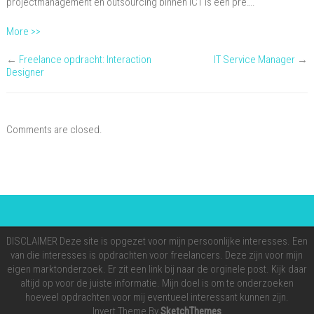
projectmanagement en outsourcing binnen ICT is een pre….
More >>
←
Freelance opdracht: Interaction
IT Service Manager
→
Designer
Comments are closed.
DISCLAIMER Deze site is opgezet voor mijn persoonlijke interesses. Een
van die interesses is opdrachten voor freelancers. Deze zijn voor mijn
eigen marktonderzoek. Er zit een link bij naar de orginele post. Kijk daar
altijd op voor de juiste informatie. Mijn doel is om te onderzoeken
hoeveel opdrachten voor mij eventueel interessant kunnen zijn.
Invert Theme By
SketchThemes