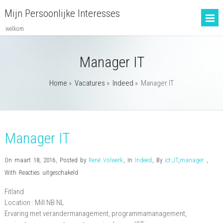
Mijn Persoonlijke Interesses
welkom
Manager IT
Home
»
Vacatures
»
Indeed
»
Manager IT
Manager IT
On maart 18, 2016
,
Posted by
René Volwerk
,
In
Indeed
,
By
ict-
,
IT
,
manager
,
voor
With
Reacties uitgeschakeld
Manager
Fitland
IT
Location :
Mill
NB
NL
Ervaring met verandermanagement, programmamanagement,