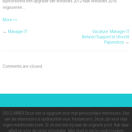
bijvoorbeeld een upgrade van Windows 2012 naar Windows 2016
regisseren….
More >>
←
Manager IT
Vacature: Manager IT
Beheer/Support te Utrecht
Papendorp
→
Comments are closed.
DISCLAIMER Deze site is opgezet voor mijn persoonlijke interesses. Een
van die interesses is opdrachten voor freelancers. Deze zijn voor mijn
eigen marktonderzoek. Er zit een link bij naar de orginele post. Kijk daar
altijd op voor de juiste informatie. Mijn doel is om te onderzoeken