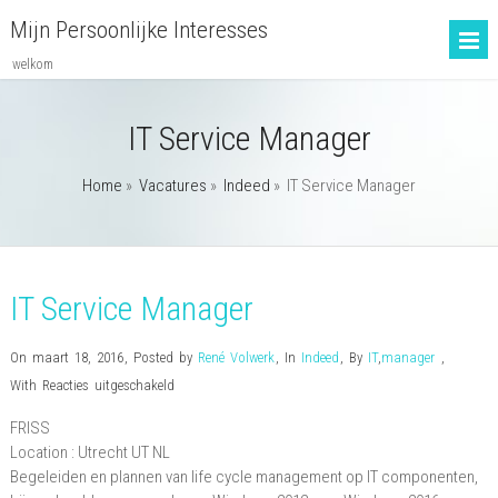
Mijn Persoonlijke Interesses
welkom
IT Service Manager
Home
»
Vacatures
»
Indeed
»
IT Service Manager
IT Service Manager
On maart 18, 2016
,
Posted by
René Volwerk
,
In
Indeed
,
By
IT
,
manager
,
voor
With
Reacties uitgeschakeld
IT
FRISS
Service
Location :
Utrecht
UT
NL
Manager
Begeleiden en plannen van life cycle management op IT componenten,