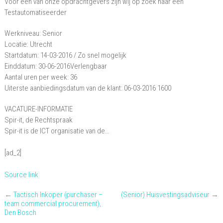
Voor een van onze opdrachtgevers zijn wij op zoek naar een
Testautomatiseerder
Werkniveau: Senior
Locatie: Utrecht
Startdatum: 14-03-2016 / Zo snel mogelijk
Einddatum: 30-06-2016Verlengbaar
Aantal uren per week: 36
Uiterste aanbiedingsdatum van de klant: 06-03-2016 1600
VACATURE-INFORMATIE
Spir-it, de Rechtspraak
Spir-it is de ICT organisatie van de…
[ad_2]
Source link
←
Tactisch Inkoper (purchaser –
(Senior) Huisvestingsadviseur
→
team commercial procurement),
Den Bosch