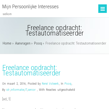
Mijn Persoonlijke Interesses
welkom
Freelance opdracht:
Testautomatiseerder
Home
»
Aanvragen
»
Pooq
»
Freelance opdracht: Testautomatiseerder
Freelance opdracht:
Testautomatiseerder
On maart 2, 2016
,
Posted by
René Volwerk
,
In
Pooq
,
voor
By
ict-
,
informatie
,
IT
,
senior
,
With
Reacties uitgeschakeld
Freelance
[ad_1]
opdracht:
Testautomatiseerder