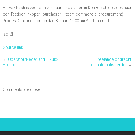
(purchaser
Harvey Nash is voor een van haar eindklanten in Den Bosch op zoek naar
–
een Tactisch Inkoper (purchaser – team commercial procurement).
team
Proces:Deadline: donderdag 3 maart 14:00 uurStartdatum: 1…
commercial
[ad_2]
procurement),
Den
Source link
Bosch
←
Operator/Nederland – Zuid-
Freelance opdracht:
Holland
Testautomatiseerder
→
Comments are closed.