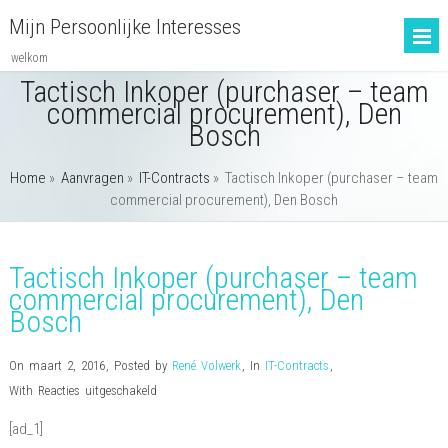
Mijn Persoonlijke Interesses
welkom
Tactisch Inkoper (purchaser – team
commercial procurement), Den
Bosch
Home
»
Aanvragen
»
IT-Contracts
»
Tactisch Inkoper (purchaser – team
commercial procurement), Den Bosch
Tactisch Inkoper (purchaser – team
commercial procurement), Den
Bosch
On maart 2, 2016
,
Posted by
René Volwerk
,
In
IT-Contracts
,
voor
With
Reacties uitgeschakeld
Tactisch
[ad_1]
Inkoper