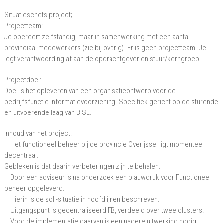
Situatieschets project;
Projectteam:
Je opereert zelfstandig, maar in samenwerking met een aantal
provinciaal medewerkers (zie bij overig). Er is geen projectteam. Je
legt verantwoording af aan de opdrachtgever en stuur/kerngroep.
Projectdoel:
Doel is het opleveren van een organisatieontwerp voor de
bedrijfsfunctie informatievoorziening. Specifiek gericht op de sturende
en uitvoerende laag van BiSL.
Inhoud van het project:
– Het functioneel beheer bij de provincie Overijssel ligt momenteel
decentraal.
Gebleken is dat daarin verbeteringen zijn te behalen:
– Door een adviseur is na onderzoek een blauwdruk voor Functioneel
beheer opgeleverd.
– Hierin is de soll-situatie in hoofdlijnen beschreven.
– Uitgangspunt is gecentraliseerd FB, verdeeld over twee clusters.
– Voor de implementatie daarvan is een nadere uitwerking nodig.