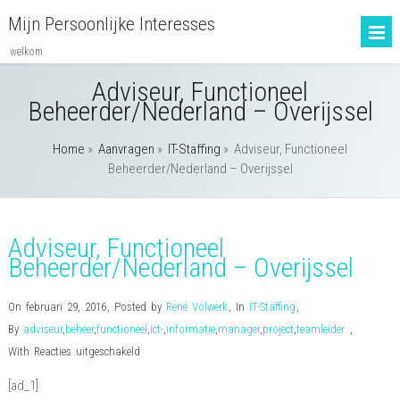
Mijn Persoonlijke Interesses
welkom
Adviseur, Functioneel
Beheerder/Nederland – Overijssel
Home
»
Aanvragen
»
IT-Staffing
»
Adviseur, Functioneel
Beheerder/Nederland – Overijssel
Adviseur, Functioneel
Beheerder/Nederland – Overijssel
On februari 29, 2016
,
Posted by
René Volwerk
,
In
IT-Staffing
,
By
adviseur
,
beheer
,
functioneel
,
ict-
,
informatie
,
manager
,
project
,
teamleider
,
voor
With
Reacties uitgeschakeld
Adviseur,
[ad_1]
Functioneel