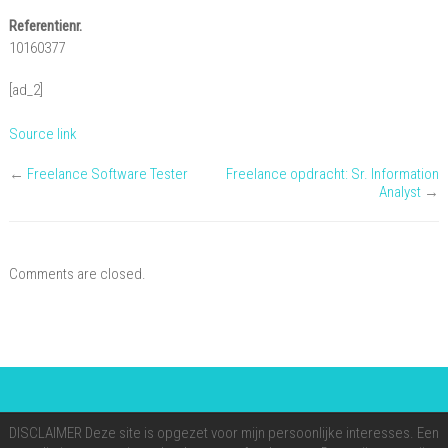
Referentienr.
10160377
[ad_2]
Source link
←
Freelance Software Tester
Freelance opdracht: Sr. Information
Analyst
→
Comments are closed.
DISCLAIMER Deze site is opgezet voor mijn persoonlijke interesses. Een