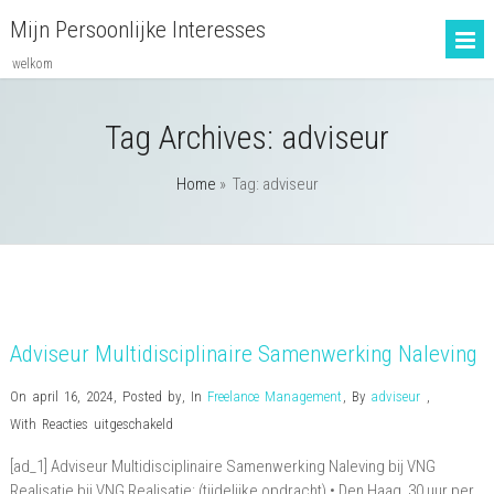
Mijn Persoonlijke Interesses
welkom
Tag Archives:
adviseur
Home
» Tag: adviseur
Adviseur Multidisciplinaire Samenwerking Naleving
On april 16, 2024
,
Posted by
,
In
Freelance Management
,
By
adviseur
,
voor
With
Reacties uitgeschakeld
Adviseur
[ad_1] Adviseur Multidisciplinaire Samenwerking Naleving bij VNG
Multidisciplinaire
Realisatie bij VNG Realisatie: (tijdelijke opdracht) • Den Haag, 30 uur per