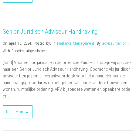
Senior Juridisch Adviseur Handhaving
On april 10, 2024
,
Posted by
,
In
Freelance Management
,
By
adviseur
,
senior
,
voor
With
Reacties uitgeschakeld
Senior
[ad_1] Voor een organisatie in de provincie Zuid-Holland zijn wij op zoek
Juridisch
naar een Senior Juridisch Adviseur Handhaving. Opdracht: Als juridisch
Adviseur
adviseur ben je primair verantwoordelijk voor het afhandelen van de
Handhaving
handhavingsprocedures op het gebied van onder andere bouwen en
wonen, ruimtelijke ordening, APV, bijzondere wetten en openbare orde
en…
Read More →