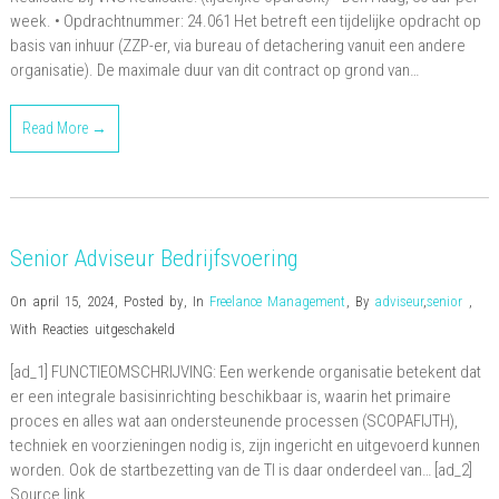
Samenwerking
week. • Opdrachtnummer: 24.061 Het betreft een tijdelijke opdracht op
Naleving
basis van inhuur (ZZP-er, via bureau of detachering vanuit een andere
organisatie). De maximale duur van dit contract op grond van…
Read More →
Senior Adviseur Bedrijfsvoering
On april 15, 2024
,
Posted by
,
In
Freelance Management
,
By
adviseur
,
senior
,
voor
With
Reacties uitgeschakeld
Senior
[ad_1] FUNCTIEOMSCHRIJVING: Een werkende organisatie betekent dat
Adviseur
er een integrale basisinrichting beschikbaar is, waarin het primaire
Bedrijfsvoering
proces en alles wat aan ondersteunende processen (SCOPAFIJTH),
techniek en voorzieningen nodig is, zijn ingericht en uitgevoerd kunnen
worden. Ook de startbezetting van de TI is daar onderdeel van… [ad_2]
Source link