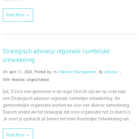
Read More →
Strategisch adviseur regionale ruimtelijke
ontwikkeling
On april 11, 2024
,
Posted by
,
In
Freelance Management
,
By
adviseur
,
voor
With
Reacties uitgeschakeld
Strategisch
[ad_1] Voor een gemeente in de regio Utrecht zijn we op zoek naar
adviseur
een Strategisch adviseur regionale ruimtelijke ontwikkeling. Als
regionale
gemeentelijke organisatie werken we voor een diverse samenleving.
ruimtelijke
Daarom vinden we het belangrijk dat onze organisatie net zo divers is.
ontwikkeling
Je voert je opdracht uit binnen het team Ruimtelijke Ontwikkeling van…
Read More →