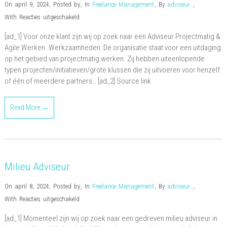
On april 9, 2024
,
Posted by
,
In
Freelance Management
,
By
adviseur
,
voor
With
Reacties uitgeschakeld
Adviseur
[ad_1] Voor onze klant zijn wij op zoek naar een Adviseur Projectmatig &
Projectmatig
Agile Werken. Werkzaamheden: De organisatie staat voor een uitdaging
&amp;
op het gebied van projectmatig werken. Zij hebben uiteenlopende
Agile
typen projecten/initiatieven/grote klussen die zij uitvoeren voor henzelf
Werken
of één of meerdere partners… [ad_2] Source link
Read More →
Milieu Adviseur
On april 8, 2024
,
Posted by
,
In
Freelance Management
,
By
adviseur
,
voor
With
Reacties uitgeschakeld
Milieu
[ad_1] Momenteel zijn wij op zoek naar een gedreven milieu adviseur in
Adviseur