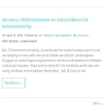
Adviseur elektrotechniek en industri&euml;le
automatisering
On april 8, 2024
,
Posted by
,
In
Freelance Management
,
By
adviseur
,
voor
With
Reacties uitgeschakeld
Adviseur
[ad_1] Functieomschrijving: Je werkt aan het onderhoudsproject en de
elektrotechniek
vervanging en renovatie van de techniek van sluizen, beweegbare
en
bruggen en waterreguleringswerken in de Noord-Brabantse en Midden-
industri&euml;le
Limburgse kanalen. Waar kom je terecht?: De eindklant werkt aan een
automatisering
veilig, leefbaar en bereikbaar Nederland… [ad_2] Source link
Read More →
Next→