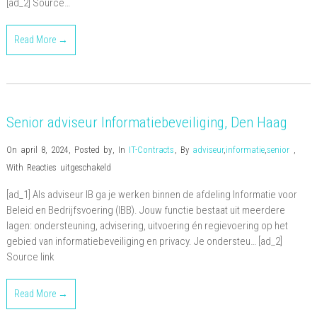
[ad_2] Source…
Read More →
Senior adviseur Informatiebeveiliging, Den Haag
On april 8, 2024
,
Posted by
,
In
IT-Contracts
,
By
adviseur
,
informatie
,
senior
,
voor
With
Reacties uitgeschakeld
Senior
[ad_1] Als adviseur IB ga je werken binnen de afdeling Informatie voor
adviseur
Beleid en Bedrijfsvoering (IBB). Jouw functie bestaat uit meerdere
Informatiebeveiliging,
lagen: ondersteuning, advisering, uitvoering én regievoering op het
Den
gebied van informatiebeveiliging en privacy. Je ondersteu… [ad_2]
Haag
Source link
Read More →