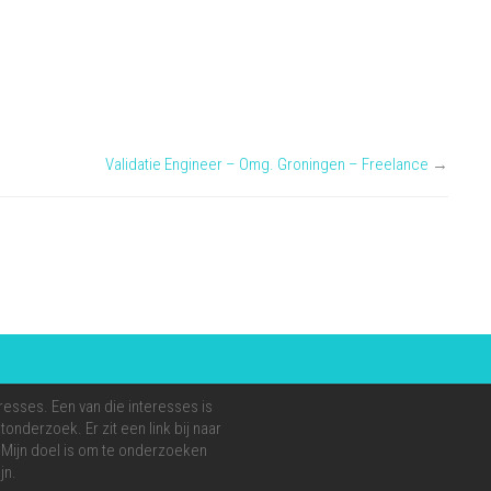
Validatie Engineer – Omg. Groningen – Freelance
→
resses. Een van die interesses is
onderzoek. Er zit een link bij naar
e. Mijn doel is om te onderzoeken
jn.