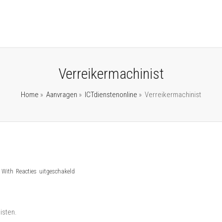
Verreikermachinist
Home
»
Aanvragen
»
ICTdienstenonline
»
Verreikermachinist
voor
,
With
Reacties uitgeschakeld
Verreikermachinist
isten.