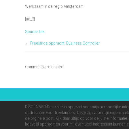
Werkzaam in de regio Amsterdam
[ad_2]
Source link
←
Freelance opdracht: Business Controller
Comments are closed.
DISCLAIMER Deze site is opgezet voor mijn persoonlijke inte
opdrachten voor freelancers. Deze zijn voor mijn eigen markt
de orginele post. Kijk daar altijd op voor de juiste informati
hoeveel opdrachten voor mij eventueel interessant kunnen zi