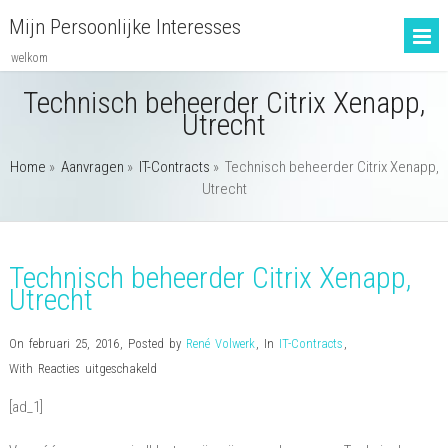
Mijn Persoonlijke Interesses
welkom
Technisch beheerder Citrix Xenapp,
Utrecht
Home
»
Aanvragen
»
IT-Contracts
»
Technisch beheerder Citrix Xenapp,
Utrecht
Technisch beheerder Citrix Xenapp,
Utrecht
On februari 25, 2016
,
Posted by
René Volwerk
,
In
IT-Contracts
,
voor
With
Reacties uitgeschakeld
Technisch
[ad_1]
beheerder
Citrix