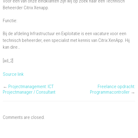
Voor één van onze eindklanten zijn wij op zoek naar een Technisch
Xenapp,
Beheerder Citrix Xenapp.
Utrecht
Functie:
Bij de afdeling Infrastructuur en Exploitatie is een vacature voor een
technisch beheerder, een specialist met kennis van Citrix XenApp. Hij
kan dire…
[ad_2]
Source link
←
Projectmanagement: ICT
Freelance opdracht:
Projectmanager / Consultant
Programmacontroller
→
Comments are closed.