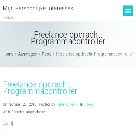
Mijn Persoonlijke Interesses
welkom
Freelance opdracht:
Programmacontroller
Home
»
Aanvragen
»
Pooq
»
Freelance opdracht: Programmacontroller
Freelance opdracht:
Programmacontroller
On februari 25, 2016
,
Posted by
René Volwerk
,
In
Pooq
,
voor
With
Reacties uitgeschakeld
Freelance
[ad_1]
opdracht:
Programmacontroller