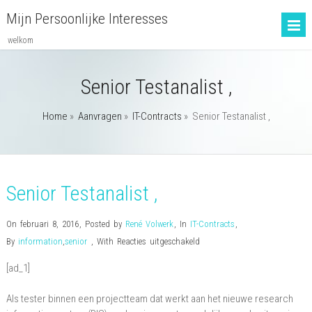
Mijn Persoonlijke Interesses
welkom
Senior Testanalist ,
Home
»
Aanvragen
»
IT-Contracts
»
Senior Testanalist ,
Senior Testanalist ,
On februari 8, 2016
,
Posted by
René Volwerk
,
In
IT-Contracts
,
voor
By
information
,
senior
,
With
Reacties uitgeschakeld
Senior
[ad_1]
Testanalist
,
Als tester binnen een projectteam dat werkt aan het nieuwe research