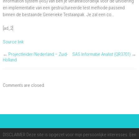
information system (RIS) van ben je verantwoordelijk voor de uitvoering
en implementatie van een gestructureerde test methode passend
binnen de bestaande Generieke Testaanpak. Je zal een co…
[ad_2]
Source link
←
Projectleider/Nederland – Zuid-
SAS Informatie Analist (QR3701)
→
Holland
Comments are closed.
DISCLAIMER Deze site is opgezet voor mijn persoonlijke interesses. Een