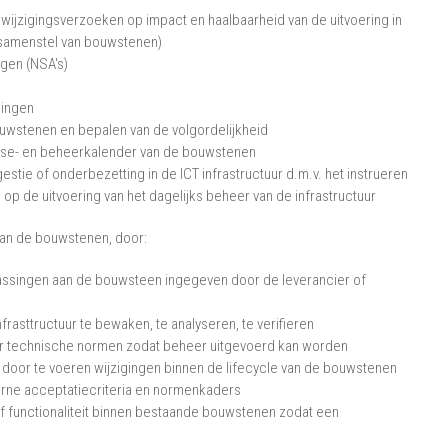
ijzigingsverzoeken op impact en haalbaarheid van de uitvoering in
(samenstel van bouwstenen)
agen (NSA's)
lingen
uwstenen en bepalen van de volgordelijkheid
ease- en beheerkalender van de bouwstenen
estie of onderbezetting in de ICT infrastructuur d.m.v. het instrueren
e op de uitvoering van het dagelijks beheer van de infrastructuur
van de bouwstenen, door:
passingen aan de bouwsteen ingegeven door de leverancier of
sttructuur te bewaken, te analyseren, te verifieren
aar technische normen zodat beheer uitgevoerd kan worden
e door te voeren wijzigingen binnen de lifecycle van de bouwstenen
erne acceptatiecriteria en normenkaders
 functionaliteit binnen bestaande bouwstenen zodat een