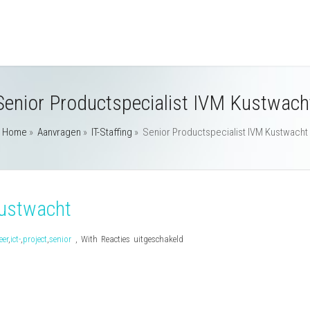
Senior Productspecialist IVM Kustwach
Home
»
Aanvragen
»
IT-Staffing
»
Senior Productspecialist IVM Kustwacht
Kustwacht
voor
eer
,
ict-
,
project
,
senior
,
With
Reacties uitgeschakeld
Senior
Productspecialist
IVM
Kustwacht