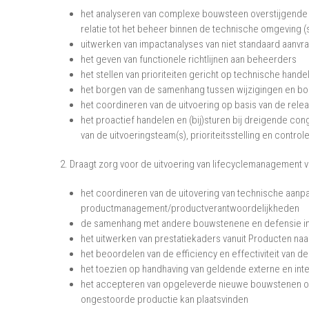
het analyseren van complexe bouwsteen overstijgende w
relatie tot het beheer binnen de technische omgeving 
uitwerken van impactanalyses van niet standaard aanvr
het geven van functionele richtlijnen aan beheerders
het stellen van prioriteiten gericht op technische hande
het borgen van de samenhang tussen wijzigingen en bo
het coordineren van de uitvoering op basis van de rel
het proactief handelen en (bij)sturen bij dreigende cong
van de uitvoeringsteam(s), prioriteitsstelling en control
2. Draagt zorg voor de uitvoering van lifecyclemanagement 
het coordineren van de uitovering van technische aan
productmanagement/productverantwoordelijkheden
de samenhang met andere bouwstenene en defensie infra
het uitwerken van prestatiekaders vanuit Producten n
het beoordelen van de efficiency en effectiviteit van d
het toezien op handhaving van geldende externe en int
het accepteren van opgeleverde nieuwe bouwstenen of
ongestoorde productie kan plaatsvinden