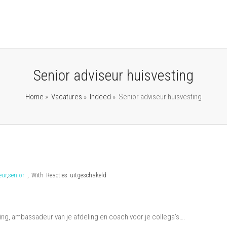
Senior adviseur huisvesting
Home
»
Vacatures
»
Indeed
»
Senior adviseur huisvesting
voor
eur
,
senior
,
With
Reacties uitgeschakeld
Senior
adviseur
huisvesting
ng, ambassadeur van je afdeling en coach voor je collega’s….