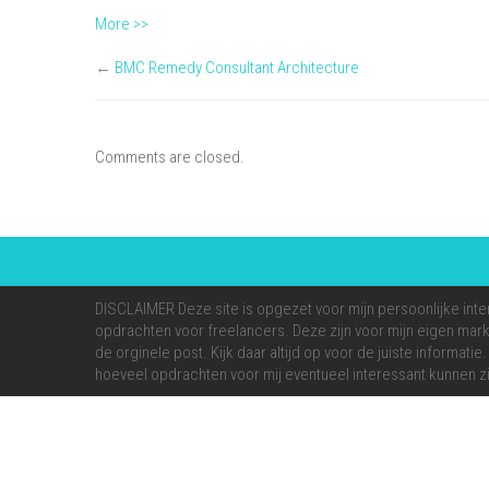
More >>
←
BMC Remedy Consultant Architecture
Comments are closed.
DISCLAIMER Deze site is opgezet voor mijn persoonlijke inte
opdrachten voor freelancers. Deze zijn voor mijn eigen markt
de orginele post. Kijk daar altijd op voor de juiste informati
hoeveel opdrachten voor mij eventueel interessant kunnen zi