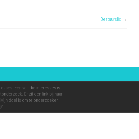
Bestuurslid
→
resses. Een van die interesses is
onderzoek. Er zit een link bij naar
e. Mijn doel is om te onderzoeken
jn.