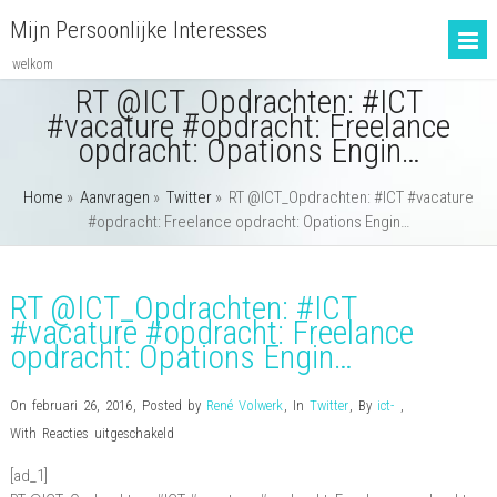
Mijn Persoonlijke Interesses
welkom
RT @ICT_Opdrachten: #ICT
#vacature #opdracht: Freelance
opdracht: Opations Engin…
Home
»
Aanvragen
»
Twitter
»
RT @ICT_Opdrachten: #ICT #vacature
#opdracht: Freelance opdracht: Opations Engin…
RT @ICT_Opdrachten: #ICT
#vacature #opdracht: Freelance
opdracht: Opations Engin…
On februari 26, 2016
,
Posted by
René Volwerk
,
In
Twitter
,
By
ict-
,
voor
With
Reacties uitgeschakeld
RT
[ad_1]
@ICT_Opdrachten: