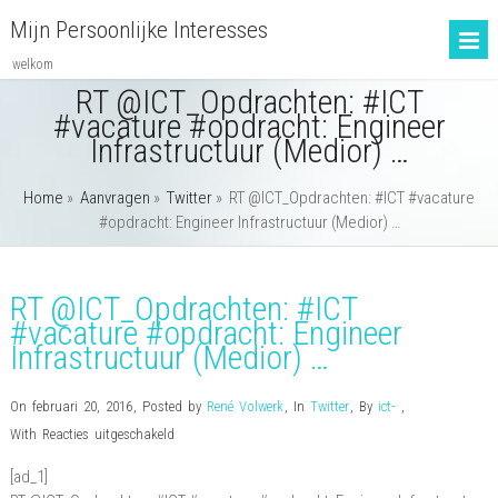
Mijn Persoonlijke Interesses
welkom
RT @ICT_Opdrachten: #ICT
#vacature #opdracht: Engineer
Infrastructuur (Medior) …
Home
»
Aanvragen
»
Twitter
»
RT @ICT_Opdrachten: #ICT #vacature
#opdracht: Engineer Infrastructuur (Medior) …
RT @ICT_Opdrachten: #ICT
#vacature #opdracht: Engineer
Infrastructuur (Medior) …
On februari 20, 2016
,
Posted by
René Volwerk
,
In
Twitter
,
By
ict-
,
voor
With
Reacties uitgeschakeld
RT
[ad_1]
@ICT_Opdrachten: