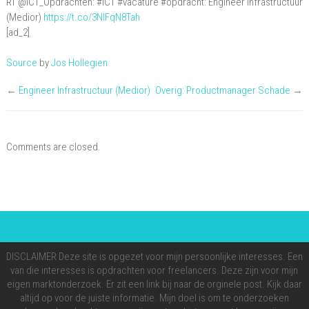
RT @ICT_Opdrachten: #ICT #vacature #opdracht: Engineer Infrastructuur
#ICT
(Medior)
https://t.co/3NlFqN8Tah
#vacature
[ad_2]
#opdracht:
Source
by
Jos Hollegien
Engineer
Infrastructuur
←
Engineer Infrastructuur (Medior)
Overig: Productmanager Schade
→
(Medior)
…
Comments are closed.
DISCLAIMER Deze site is opgezet voor mijn persoonlijke interesses. Een
van die interesses is opdrachten voor freelancers. Deze zijn voor mijn
eigen marktonderzoek. Er zit een link bij naar de orginele post. Kijk daar
altijd op voor de juiste informatie. Mijn doel is om te onderzoeken