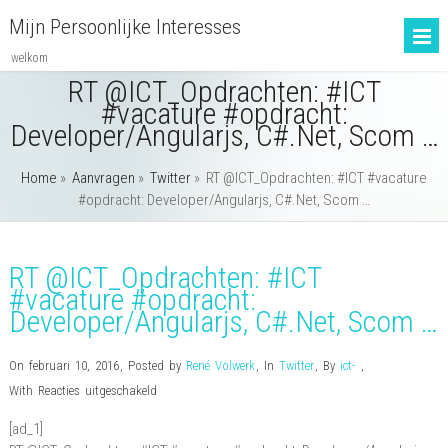
Mijn Persoonlijke Interesses
welkom
RT @ICT_Opdrachten: #ICT
#vacature #opdracht:
Developer/Angularjs, C#.Net, Scom …
Home
»
Aanvragen
»
Twitter
»
RT @ICT_Opdrachten: #ICT #vacature
#opdracht: Developer/Angularjs, C#.Net, Scom …
RT @ICT_Opdrachten: #ICT
#vacature #opdracht:
Developer/Angularjs, C#.Net, Scom …
On februari 10, 2016
,
Posted by
René Volwerk
,
In
Twitter
,
By
ict-
,
voor
With
Reacties uitgeschakeld
RT
[ad_1]
@ICT_Opdrachten: