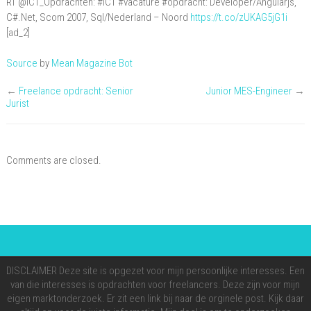
RT @ICT_Opdrachten: #ICT #vacature #opdracht: Developer/Angularjs,
#ICT
C#.Net, Scom 2007, Sql/Nederland – Noord
https://t.co/zUKAG5jG1i
#vacature
[ad_2]
#opdracht:
Source
by
Mean Magazine Bot
Developer/Angularjs,
C#.Net,
←
Freelance opdracht: Senior
Junior MES-Engineer
→
Scom
Jurist
…
Comments are closed.
DISCLAIMER Deze site is opgezet voor mijn persoonlijke interesses. Een
van die interesses is opdrachten voor freelancers. Deze zijn voor mijn
eigen marktonderzoek. Er zit een link bij naar de orginele post. Kijk daar