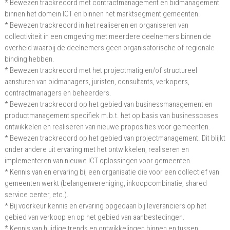
* Bewezen trackrecord met contractmanagement en bidmanagement
binnen het domein ICT en binnen het marktsegment gemeenten.
* Bewezen trackrecord in het realiseren en organiseren van
collectiviteit in een omgeving met meerdere deelnemers binnen de
overheid waarbij de deelnemers geen organisatorische of regionale
binding hebben.
* Bewezen trackrecord met het projectmatig en/of structureel
aansturen van bidmanagers, juristen, consultants, verkopers,
contractmanagers en beheerders.
* Bewezen trackrecord op het gebied van businessmanagement en
productmanagement specifiek m.b.t. het op basis van businesscases
ontwikkelen en realiseren van nieuwe proposities voor gemeenten.
* Bewezen trackrecord op het gebied van projectmanagement. Dit blijkt
onder andere uit ervaring met het ontwikkelen, realiseren en
implementeren van nieuwe ICT oplossingen voor gemeenten.
* Kennis van en ervaring bij een organisatie die voor een collectief van
gemeenten werkt (belangenvereniging, inkoopcombinatie, shared
service center, etc.).
* Bij voorkeur kennis en ervaring opgedaan bij leveranciers op het
gebied van verkoop en op het gebied van aanbestedingen.
* Kennis van huidige trends en ontwikkelingen binnen en tussen