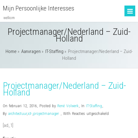
Mijn Persoonlijke Interesses
welkom
Projectmanager/Nederland – Zuid-
Holland
Home
»
Aanvragen
»
IT-Staffing
»
Projectmanager/Nederland – Zuid-
Holland
Projectmanager/Nederland – Zuid-
Holland
On februari 12, 2016
,
Posted by
René Volwerk
,
In
IT-Staffing
,
voor
By
architectuur
,
ict-
,
projectmanager
,
With
Reacties uitgeschakeld
Projectmanager/N
[ad_1]
–
Zuid-