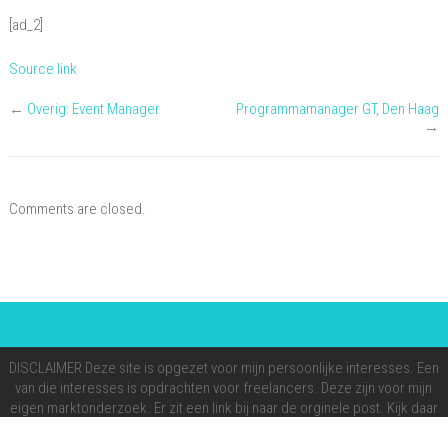
[ad_2]
Source link
←
Overig: Event Manager
Programmamanager GT, Den Haag
→
Comments are closed.
DISCLAIMER Deze site is opgezet voor mijn persoonlijke interesses. Een
van die interesses is opdrachten voor freelancers. Deze zijn voor mijn
eigen marktonderzoek. Er zit een link bij naar de orginele post. Kijk daar
altijd op voor de juiste informatie. Mijn doel is om te onderzoeken