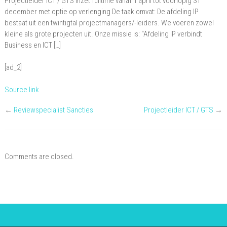
Projectleider ICT / GTS Inzet fulltime vanaf 1 april tot voorlopig 31
december met optie op verlenging De taak omvat: De afdeling IP
bestaat uit een twintigtal projectmanagers/-leiders. We voeren zowel
kleine als grote projecten uit. Onze missie is: “Afdeling IP verbindt
Business en ICT […]
[ad_2]
Source link
←
Reviewspecialist Sancties
Projectleider ICT / GTS
→
Comments are closed.