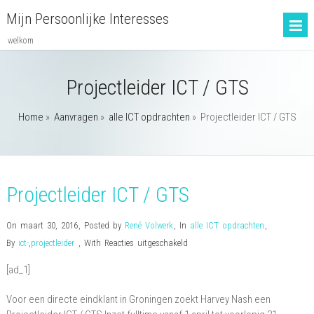
Mijn Persoonlijke Interesses
welkom
Projectleider ICT / GTS
Home
»
Aanvragen
»
alle ICT opdrachten
»
Projectleider ICT / GTS
Projectleider ICT / GTS
On maart 30, 2016
,
Posted by
René Volwerk
,
In
alle ICT opdrachten
,
voor
By
ict-
,
projectleider
,
With
Reacties uitgeschakeld
Projectleider
[ad_1]
ICT
/
Voor een directe eindklant in Groningen zoekt Harvey Nash een
GTS