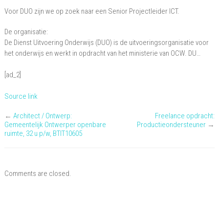
Voor DUO zijn we op zoek naar een Senior Projectleider ICT.
De organisatie:
De Dienst Uitvoering Onderwijs (DUO) is de uitvoeringsorganisatie voor
het onderwijs en werkt in opdracht van het ministerie van OCW. DU…
[ad_2]
Source link
←
Architect / Ontwerp:
Freelance opdracht:
Gemeentelijk Ontwerper openbare
Productieondersteuner
→
ruimte, 32 u p/w, BTIT10605
Comments are closed.