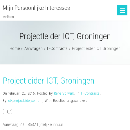
Mijn Persoonlijke Interesses
welkom
Projectleider ICT, Groningen
Home
»
Aanvragen
»
IT-Contracts
»
Projectleider ICT, Groningen
Projectleider ICT, Groningen
On februari 25, 2016
,
Posted by
René Volwerk
,
In
IT-Contracts
,
voor
By
ict-
,
projectleider
,
senior
,
With
Reacties uitgeschakeld
Projectleider
[ad_1]
ICT,
Groningen
Aanvraag 20118632 Tijdelijke inhuur