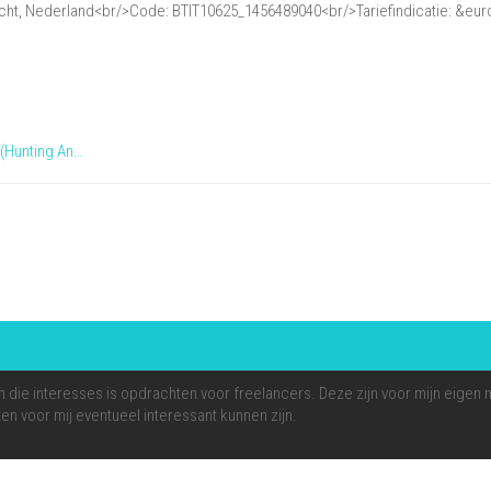
Sr.
cht, Nederland<br/>Code: BTIT10625_1456489040<br/>Tariefindicatie: &euro
Hosting
en
Netwerken,
BTIT10625
 (Hunting An…
ie interesses is opdrachten voor freelancers. Deze zijn voor mijn eigen mark
en voor mij eventueel interessant kunnen zijn.