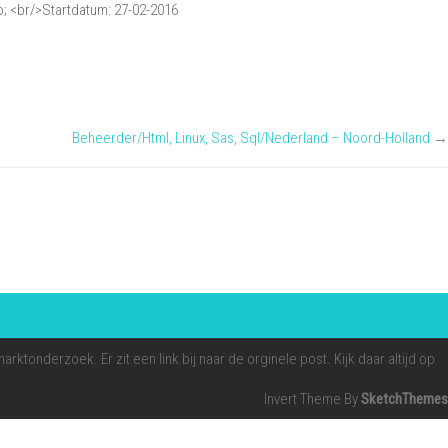
; <br/>Startdatum: 27-02-2016
Beheerder/Html, Linux, Sas, Sql/Nederland – Noord-Holland
→
tonderzoek. Er zit een link bij naar de orginele post. Kijk daar altijd op
Invert Theme By
SketchThemes