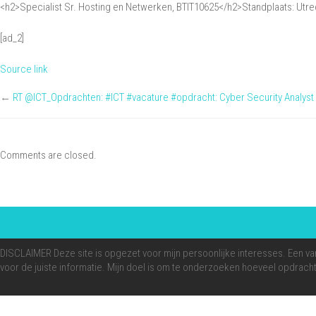
<h2>Specialist Sr. Hosting en Netwerken, BTIT10625</h2>Standplaats: Utre
[ad_2]
Source link
←
RT @ICT_Opdrachten: #ICT #vacature #opdracht: Cyber Security Analyst
Comments are closed.
DISCLAIMER Deze site is opgezet voor mijn persoonlijke interesses. Een van d
voor de juiste informatie. Mijn doel is om te onderzoeken hoeveel opdracht