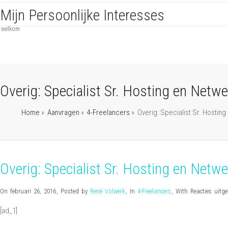
Mijn Persoonlijke Interesses
welkom
Overig: Specialist Sr. Hosting en Net
Home
»
Aanvragen
»
4-Freelancers
»
Overig: Specialist Sr. Hostin
Overig: Specialist Sr. Hosting en Net
On februari 26, 2016
,
Posted by
René Volwerk
,
In
4-Freelancers
,
With
Reacties uitg
[ad_1]