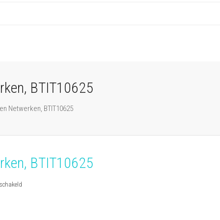
werken, BTIT10625
g en Netwerken, BTIT10625
werken, BTIT10625
voor
eschakeld
Overig:
Specialist