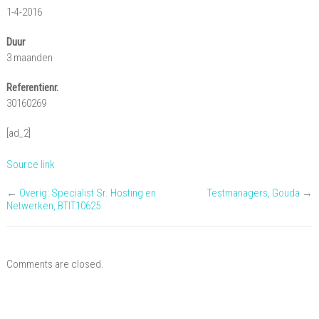
1-4-2016
Duur
3 maanden
Referentienr.
30160269
[ad_2]
Source link
←
Overig: Specialist Sr. Hosting en
Testmanagers, Gouda
→
Netwerken, BTIT10625
Comments are closed.