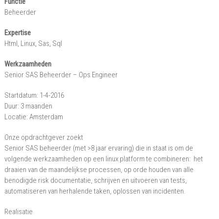
Functie
Sql/Nederland
Beheerder
–
Expertise
Noord-
Html, Linux, Sas, Sql
Holland
Werkzaamheden
Senior SAS Beheerder – Ops Engineer
Startdatum: 1-4-2016
Duur: 3 maanden
Locatie: Amsterdam
Onze opdrachtgever zoekt
Senior SAS beheerder (met >8 jaar ervaring) die in staat is om de
volgende werkzaamheden op een linux platform te combineren: het
draaien van de maandelijkse processen, op orde houden van alle
benodigde risk documentatie, schrijven en uitvoeren van tests,
automatiseren van herhalende taken, oplossen van incidenten.
Realisatie