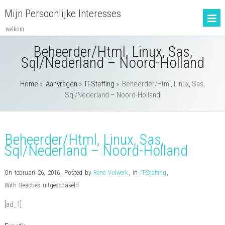
Mijn Persoonlijke Interesses
welkom
Beheerder/Html, Linux, Sas,
Sql/Nederland – Noord-Holland
Home
»
Aanvragen
»
IT-Staffing
»
Beheerder/Html, Linux, Sas,
Sql/Nederland – Noord-Holland
Beheerder/Html, Linux, Sas,
Sql/Nederland – Noord-Holland
On februari 26, 2016
,
Posted by
René Volwerk
,
In
IT-Staffing
,
voor
With
Reacties uitgeschakeld
Beheerder/Html,
[ad_1]
Linux,
Sas,