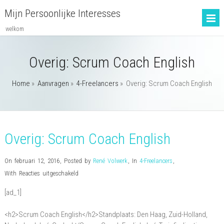
Mijn Persoonlijke Interesses
welkom
Overig: Scrum Coach English
Home
»
Aanvragen
»
4-Freelancers
»
Overig: Scrum Coach English
Overig: Scrum Coach English
On februari 12, 2016
,
Posted by
René Volwerk
,
In
4-Freelancers
,
voor
With
Reacties uitgeschakeld
Overig:
[ad_1]
Scrum
Coach
<h2>Scrum Coach English</h2>Standplaats: Den Haag, Zuid-Holland,
English