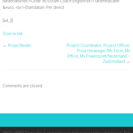
Nederland<br/>Code: ht/Scrum Coach English<br/>Tariefindicatie:
&euro; <br/>Startdatum: Per direct
[ad_2]
Source link
←
Projectleider
Project Coordinator, Project Officer,
Projectmanager/Ms Excel, Ms
Office, Ms Powerpoint/Nederland –
Zuid-Holland
→
Comments are closed.