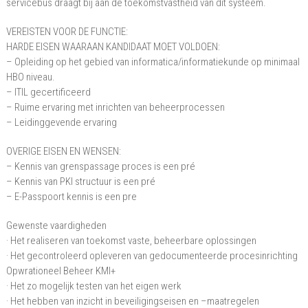
servicebus draagt bij aan de toekomstvastheid van dit systeem.
VEREISTEN VOOR DE FUNCTIE:
HARDE EISEN WAARAAN KANDIDAAT MOET VOLDOEN:
– Opleiding op het gebied van informatica/informatiekunde op minimaal
HBO niveau.
– ITIL gecertificeerd
– Ruime ervaring met inrichten van beheerprocessen
– Leidinggevende ervaring
OVERIGE EISEN EN WENSEN:
– Kennis van grenspassage proces is een pré
– Kennis van PKI structuur is een pré
– E-Passpoort kennis is een pre
Gewenste vaardigheden
· Het realiseren van toekomst vaste, beheerbare oplossingen
· Het gecontroleerd opleveren van gedocumenteerde procesinrichting
Opwrationeel Beheer KMI+
· Het zo mogelijk testen van het eigen werk
· Het hebben van inzicht in beveiligingseisen en –maatregelen