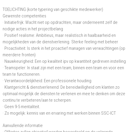
TOELICHTING (korte typering van geschikte medewerker)
Gewenste competenties
· Initiatiefrijk: Wacht niet op opdrachten, maar onderneemt zelf de
nodige acties in het projectbelang
· Positief realisme: Ambitieus, maar realistisch in haalbaarheid en
mogelijkheden van de dienstverlening. Sterke feeling met beheer
· Proactiviteit: Is sterk in het proactief managen van verwachtingen (op
meerdere fronten)
· Nauwkeurigheid: Een op kwaliteit ipv op kwantiteit gedreven instelling
· Teamspeler: In staat zijn met een team, binnen een team en voor een
team te functioneren.
· Verantwoordelijkheid: Een professionele houding
· Klantgericht & dienstverlenend: De bereidwilligheid om klanten zo
optimaal mogelijk de diensten te verlenen en mee te denken om deze
continu te verbeteren/aan te scherpen.
· Geen 9-5 mentaliteit.
· Zo mogelijk: kennis van en ervaring met werken binnen SSC-ICT
Aanvullende informatie