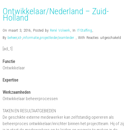
Ontwikkelaar/Nederland – Zuid-
Holland
On maart 3, 2016
,
Posted by
René Volwerk
,
In
IT-Staffing
,
voor
By
beheer
,
ict-
,
informatie
,
projectleider
,
teamleider
,
With
Reacties uitgeschakeld
Ontwi
[ad_1]
–
Zuid-
Functie
Holla
Ontwikkelaar
Expertise
Werkzaamheden
Ontwikkelaar beheerprocessen
TAKEN EN RESULTAATGEBIEDEN
De geschikte externe medewerker kan zelfstandig opereren als
beheerproces ontwikkelaar/inrichter binnen het projectteam. Hij of zij