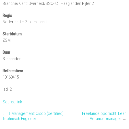
Branche/Klant: Overheid/SSC-ICT Haaglanden Pijler 2
Regio
Nederland – Zuid-Holland
Startdatum
ZSM
Duur
3 maanden
Referentienr.
10160415
[ad_2]
Source link
←
IT Management: Cisco (certified)
Freelance opdracht: Lean
Technisch Engineer
Verandermanager
→