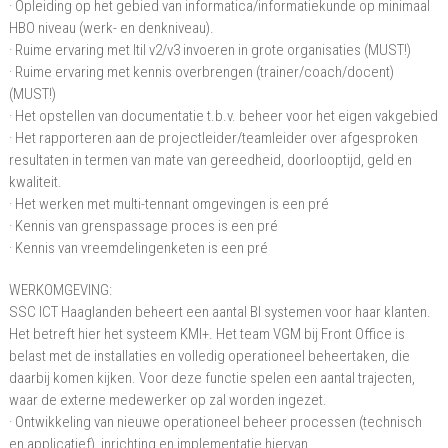
· Opleiding op het gebied van informatica/informatiekunde op minimaal
HBO niveau (werk- en denkniveau).
· Ruime ervaring met Itil v2/v3 invoeren in grote organisaties (MUST!)
· Ruime ervaring met kennis overbrengen (trainer/coach/docent)
(MUST!)
· Het opstellen van documentatie t.b.v. beheer voor het eigen vakgebied
· Het rapporteren aan de projectleider/teamleider over afgesproken
resultaten in termen van mate van gereedheid, doorlooptijd, geld en
kwaliteit.
· Het werken met multi-tennant omgevingen is een pré
· Kennis van grenspassage proces is een pré
· Kennis van vreemdelingenketen is een pré
WERKOMGEVING:
SSC ICT Haaglanden beheert een aantal BI systemen voor haar klanten.
Het betreft hier het systeem KMI+. Het team VGM bij Front Office is
belast met de installaties en volledig operationeel beheertaken, die
daarbij komen kijken. Voor deze functie spelen een aantal trajecten,
waar de externe medewerker op zal worden ingezet.
· Ontwikkeling van nieuwe operationeel beheer processen (technisch
en applicatief), inrichting en implementatie hiervan