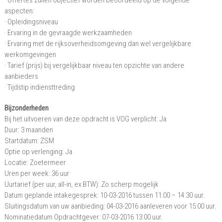
· Offertes zullen objectief worden beoordeeld op de volgende
aspecten:
· Opleidingsniveau
· Ervaring in de gevraagde werkzaamheden
· Ervaring met de rijksoverheidsomgeving dan wel vergelijkbare
werkomgevingen
· Tarief (prijs) bij vergelijkbaar niveau ten opzichte van andere
aanbieders
· Tijdstip indiensttreding
Bijzonderheden
Bij het uitvoeren van deze opdracht is VOG verplicht: Ja
Duur: 3 maanden
Startdatum: ZSM
Optie op verlenging: Ja
Locatie: Zoetermeer
Uren per week: 36 uur
Uurtarief (per uur, all-in, ex BTW): Zo scherp mogelijk
Datum geplande intakegesprek: 10-03-2016 tussen 11:00 – 14:30 uur.
Sluitingsdatum van uw aanbieding: 04-03-2016 aanleveren voor 15:00 uur.
Nominatiedatum Opdrachtgever: 07-03-2016 13:00 uur.