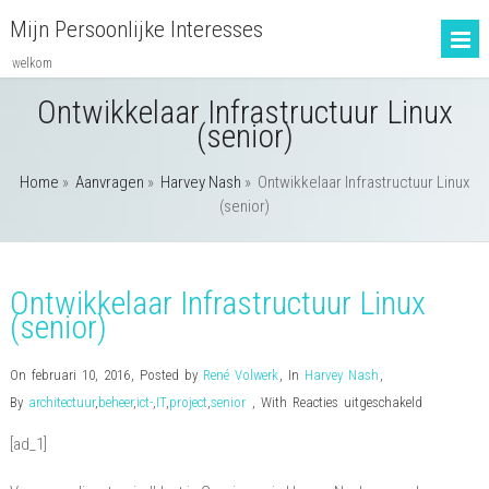
Mijn Persoonlijke Interesses
welkom
Ontwikkelaar Infrastructuur Linux
(senior)
Home
»
Aanvragen
»
Harvey Nash
»
Ontwikkelaar Infrastructuur Linux
(senior)
Ontwikkelaar Infrastructuur Linux
(senior)
On februari 10, 2016
,
Posted by
René Volwerk
,
In
Harvey Nash
,
voor
By
architectuur
,
beheer
,
ict-
,
IT
,
project
,
senior
,
With
Reacties uitgeschakeld
Ontwikkela
[ad_1]
Infrastruct
Linux