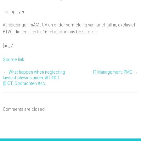
Teamplayer
Aanbiedingen mÃ©t CV en onder vermelding van tarief (all-in, exclusief
BTW), dienen uiterlijk 16 februari in ons bezit te zijn
[ad_2]
Source link
←
What happen when neglecting
IT Management: PMO
→
laws of physics under #IT #ICT
@ICT_Opdrachten #sc…
Comments are closed.