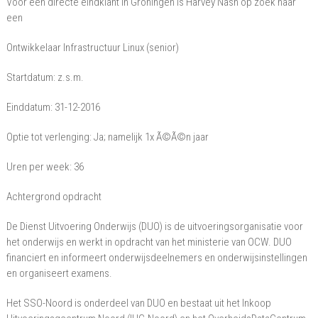
Voor een directe eindklant in Groningen is Harvey Nash op zoek naar
(senior)
een
Ontwikkelaar Infrastructuur Linux (senior)
Startdatum: z.s.m.
Einddatum: 31-12-2016
Optie tot verlenging: Ja; namelijk 1x Ã©Ã©n jaar
Uren per week: 36
Achtergrond opdracht
De Dienst Uitvoering Onderwijs (DUO) is de uitvoeringsorganisatie voor
het onderwijs en werkt in opdracht van het ministerie van OCW. DUO
financiert en informeert onderwijsdeelnemers en onderwijsinstellingen
en organiseert examens.
Het SSO-Noord is onderdeel van DUO en bestaat uit het Inkoop