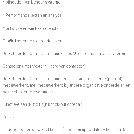
* bijhouden van beheer systemen;
* Performance testen en analyse;
* ontwikkelen van PaaS diensten.
CoÃ¶rdinerende / sturende taken
De Beheerder ICT Infrastructuur kan coÃ¶rdinerende taken uitvoeren.
Contacten (intern/extern + aard van contacten)
De Beheerder ICT Infrastructuur heeft contact met interne (project)
medewerkers, met medewerkers bij andere organisatie onderdelen en
ook met externe leverancier(s).
Functie-eisen (NB: dit zijn knock-out criteria.)
Kennis
Linux beheer en ontwikkel kennis (recent en up-to-date) – Minimaal 5