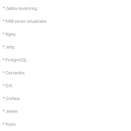
* Zabbix monitoring;
* KVM server virtualisatie;
* Nginx;
* Jetty;
* PostgreSQL;
* Cassandra;
* ELK;
* Grafana;
* Jmeter
* Rsync.