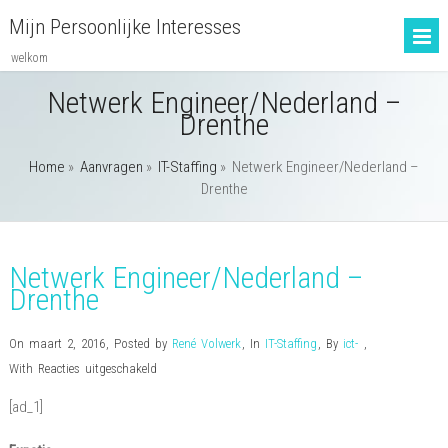
Mijn Persoonlijke Interesses
welkom
Netwerk Engineer/Nederland –
Drenthe
Home
»
Aanvragen
»
IT-Staffing
»
Netwerk Engineer/Nederland –
Drenthe
Netwerk Engineer/Nederland –
Drenthe
On maart 2, 2016
,
Posted by
René Volwerk
,
In
IT-Staffing
,
By
ict-
,
voor
With
Reacties uitgeschakeld
Netwerk
[ad_1]
Engineer/Nederland
–