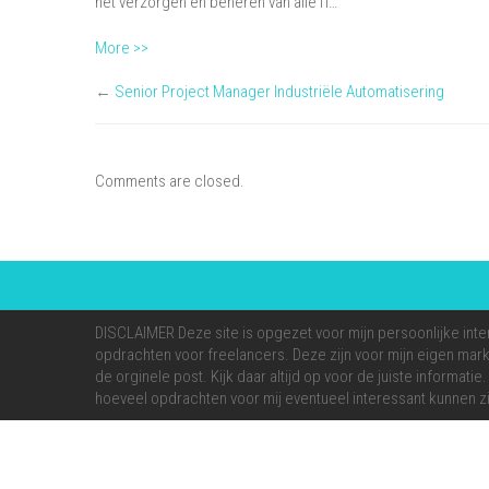
het verzorgen en beheren van alle IT…
More >>
←
Senior Project Manager Industriële Automatisering
Comments are closed.
DISCLAIMER Deze site is opgezet voor mijn persoonlijke inte
opdrachten voor freelancers. Deze zijn voor mijn eigen markt
de orginele post. Kijk daar altijd op voor de juiste informati
hoeveel opdrachten voor mij eventueel interessant kunnen zi