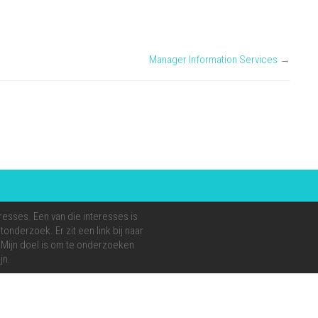
Manager Information Services
→
resses. Een van die interesses is
onderzoek. Er zit een link bij naar
e. Mijn doel is om te onderzoeken
jn.