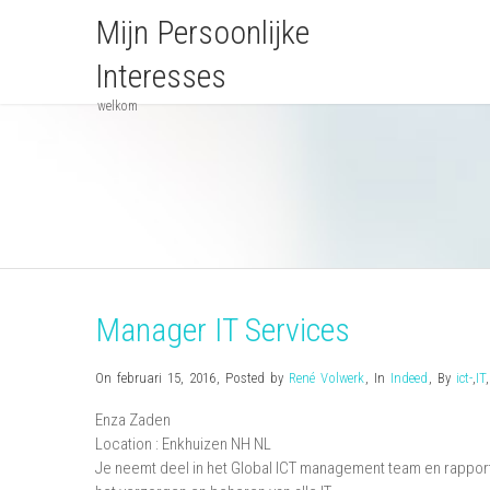
Mijn Persoonlijke
Interesses
welkom
Manager IT Services
On februari 15, 2016
,
Posted by
René Volwerk
,
In
Indeed
,
By
ict-
,
IT
,
Enza Zaden
Location :
Enkhuizen
NH
NL
Je neemt deel in het Global ICT management team en rapport