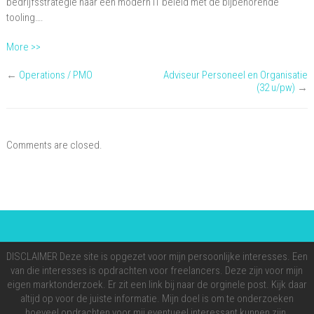
bedrijfsstrategie naar een modern IT beleid met de bijbehorende
tooling….
More >>
←
Operations / PMO
Adviseur Personeel en Organisatie
(32 u/pw)
→
Comments are closed.
DISCLAIMER Deze site is opgezet voor mijn persoonlijke interesses. Een
van die interesses is opdrachten voor freelancers. Deze zijn voor mijn
eigen marktonderzoek. Er zit een link bij naar de orginele post. Kijk daar
altijd op voor de juiste informatie. Mijn doel is om te onderzoeken
hoeveel opdrachten voor mij eventueel interessant kunnen zijn.