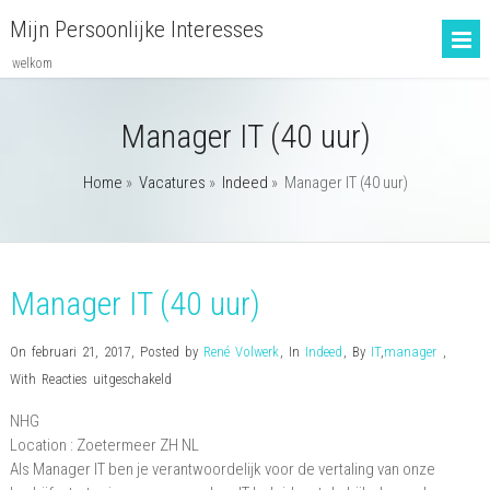
Mijn Persoonlijke Interesses
welkom
Manager IT (40 uur)
Home
»
Vacatures
»
Indeed
»
Manager IT (40 uur)
Manager IT (40 uur)
On februari 21, 2017
,
Posted by
René Volwerk
,
In
Indeed
,
By
IT
,
manager
,
voor
With
Reacties uitgeschakeld
Manager
NHG
IT
Location :
Zoetermeer
ZH
NL
(40
Als Manager IT ben je verantwoordelijk voor de vertaling van onze
uur)