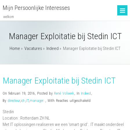
Mijn Persoonlijke Interesses
welkom
Manager Exploitatie bij Stedin ICT
Home
»
Vacatures
»
Indeed
»
Manager Exploitatie bij Stedin ICT
Manager Exploitatie bij Stedin ICT
On februari 19, 2016
,
Posted by
René Volwerk
,
In
Indeed
,
voor
By
directeur
,
ict-
,
IT
,
manager
,
With
Reacties uitgeschakeld
Manager
Stedin
Exploitatie
Location :
Rotterdam
ZH
NL
bij
Met IT oplossingen realiseren we een ‘smart grid’:. IT maakt onderdeel
Stedin