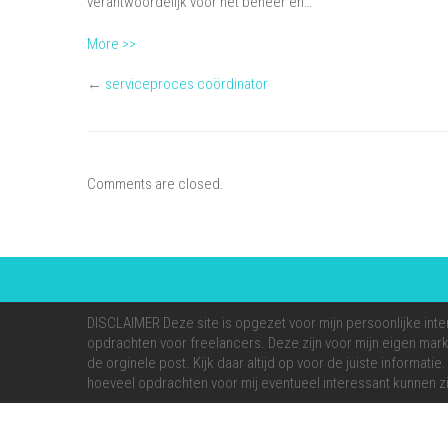
verantwoordelijk voor het beheer en…
More >>
←
serviceproces coördinator
Comments are closed.
DISCLAIMER Deze site is opgezet voor mijn persoonlijke inte
opdrachten voor freelancers. Deze zijn voor mijn eigen markt
de orginele post. Kijk daar altijd op voor de juiste informati
hoeveel opdrachten voor mij eventueel interessant kunnen zi