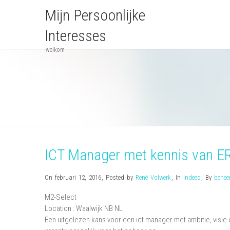
Mijn Persoonlijke
Interesses
welkom
ICT Manager met kennis van E
On februari 12, 2016
,
Posted by
René Volwerk
,
In
Indeed
,
By
behee
M2-Select
Location :
Waalwijk
NB
NL
Een uitgelezen kans voor een ict manager met ambitie, visie 