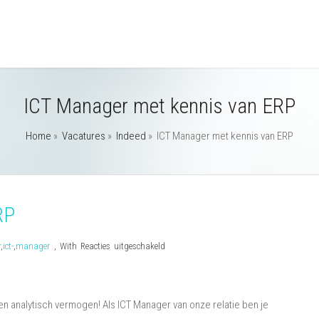
ICT Manager met kennis van ERP
Home
»
Vacatures
»
Indeed
»
ICT Manager met kennis van ERP
RP
voor
r
,
ict-
,
manager
,
With
Reacties uitgeschakeld
ICT
Manager
met
en analytisch vermogen! Als ICT Manager van onze relatie ben je
kennis