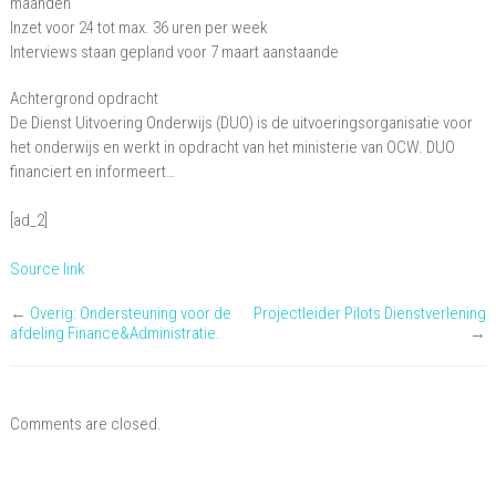
maanden
Inzet voor 24 tot max. 36 uren per week
Interviews staan gepland voor 7 maart aanstaande
Achtergrond opdracht
De Dienst Uitvoering Onderwijs (DUO) is de uitvoeringsorganisatie voor
het onderwijs en werkt in opdracht van het ministerie van OCW. DUO
financiert en informeert…
[ad_2]
Source link
←
Overig: Ondersteuning voor de
Projectleider Pilots Dienstverlening
afdeling Finance&Administratie.
→
Comments are closed.