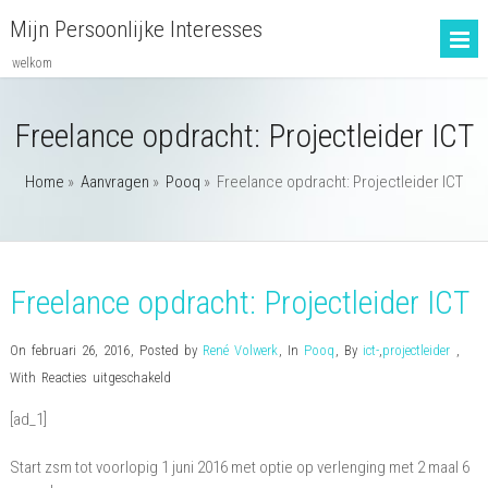
Mijn Persoonlijke Interesses
welkom
Freelance opdracht: Projectleider ICT
Home
»
Aanvragen
»
Pooq
»
Freelance opdracht: Projectleider ICT
Freelance opdracht: Projectleider ICT
On februari 26, 2016
,
Posted by
René Volwerk
,
In
Pooq
,
By
ict-
,
projectleider
,
voor
With
Reacties uitgeschakeld
Freelance
[ad_1]
opdracht:
Projectleider
Start zsm tot voorlopig 1 juni 2016 met optie op verlenging met 2 maal 6
ICT