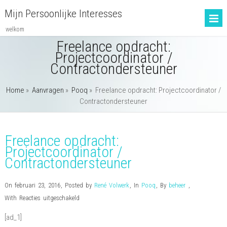
Mijn Persoonlijke Interesses
welkom
Freelance opdracht:
Projectcoordinator /
Contractondersteuner
Home
»
Aanvragen
»
Pooq
»
Freelance opdracht: Projectcoordinator /
Contractondersteuner
Freelance opdracht:
Projectcoordinator /
Contractondersteuner
On februari 23, 2016
,
Posted by
René Volwerk
,
In
Pooq
,
By
beheer
,
voor
With
Reacties uitgeschakeld
Freelance
[ad_1]
opdracht: