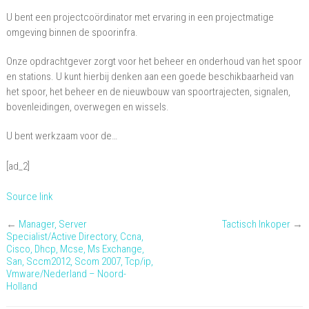
Projectcoordinator
U bent een projectcoördinator met ervaring in een projectmatige
/
omgeving binnen de spoorinfra.
Contractondersteuner
Onze opdrachtgever zorgt voor het beheer en onderhoud van het spoor
en stations. U kunt hierbij denken aan een goede beschikbaarheid van
het spoor, het beheer en de nieuwbouw van spoortrajecten, signalen,
bovenleidingen, overwegen en wissels.
U bent werkzaam voor de…
[ad_2]
Source link
←
Manager, Server
Tactisch Inkoper
→
Specialist/Active Directory, Ccna,
Cisco, Dhcp, Mcse, Ms Exchange,
San, Sccm2012, Scom 2007, Tcp/ip,
Vmware/Nederland – Noord-
Holland