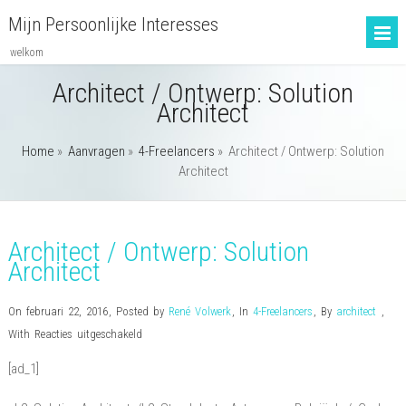
Mijn Persoonlijke Interesses
welkom
Architect / Ontwerp: Solution
Architect
Home
»
Aanvragen
»
4-Freelancers
»
Architect / Ontwerp: Solution
Architect
Architect / Ontwerp: Solution
Architect
On februari 22, 2016
,
Posted by
René Volwerk
,
In
4-Freelancers
,
By
architect
,
voor
With
Reacties uitgeschakeld
Architect
[ad_1]
/
Ontwerp: