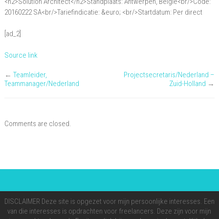
<h2>Solution Architect</h2>Standplaats: Antwerpen, België<br/>Code:
Solution
20160222 SA<br/>Tariefindicatie: &euro; <br/>Startdatum: Per direct
Architect
[ad_2]
Source link
←
Teamleider,
Projectsecretaris/Nederland –
Teammanager/Nederland
Zuid-Holland
→
Comments are closed.
DISCLAIMER Deze site is opgezet voor mijn persoonlijke interesses. Een
van die interesses is opdrachten voor freelancers. Deze zijn voor mijn