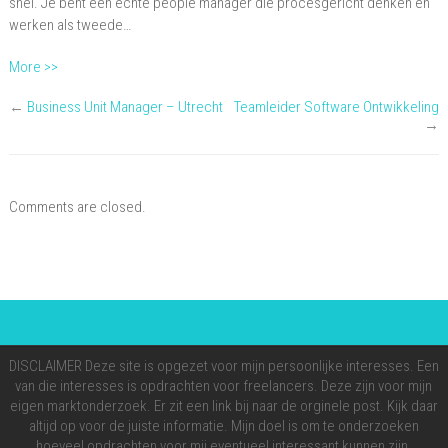
snel. Je bent een echte people manager die procesgericht denken en
werken als tweede…
More >>
←
Business Unit Manager – Utrecht
Teamleider Software Ontwikkeling
→
Comments are closed.
DISCLAIMER Deze site is opgezet voor mijn persoonlijke interesses. Een
van die interesses is opdrachten voor freelancers. Deze zijn voor mijn
eigen marktonderzoek. Er zit een link bij naar de orginele post. Kijk daar
altijd op voor de juiste informatie. Mijn doel is om te onderzoeken
hoeveel opdrachten voor mij eventueel interessant kunnen zijn.