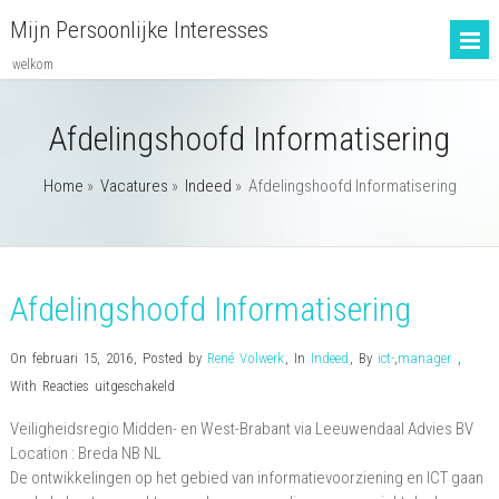
Mijn Persoonlijke Interesses
welkom
Afdelingshoofd Informatisering
Home
»
Vacatures
»
Indeed
»
Afdelingshoofd Informatisering
Afdelingshoofd Informatisering
On februari 15, 2016
,
Posted by
René Volwerk
,
In
Indeed
,
By
ict-
,
manager
,
voor
With
Reacties uitgeschakeld
Afdelingshoofd
Veiligheidsregio Midden- en West-Brabant via Leeuwendaal Advies BV
Informatisering
Location :
Breda
NB
NL
De ontwikkelingen op het gebied van informatievoorziening en ICT gaan