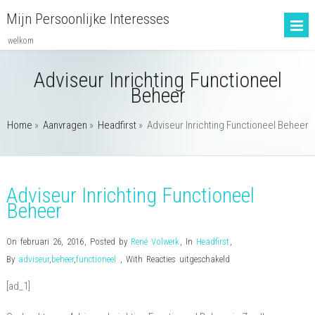
Mijn Persoonlijke Interesses
welkom
Adviseur Inrichting Functioneel
Beheer
Home
»
Aanvragen
»
Headfirst
»
Adviseur Inrichting Functioneel Beheer
Adviseur Inrichting Functioneel
Beheer
On februari 26, 2016
,
Posted by
René Volwerk
,
In
Headfirst
,
voor
By
adviseur
,
beheer
,
functioneel
,
With
Reacties uitgeschakeld
Adviseur
[ad_1]
Inrichting
Functioneel