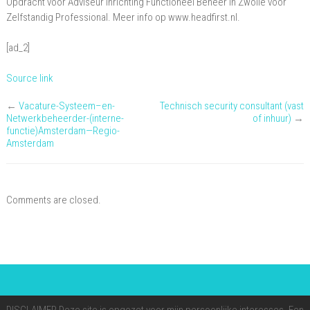
Opdracht voor Adviseur Inrichting Functioneel Beheer in Zwolle voor
Beheer
Zelfstandig Professional. Meer info op www.headfirst.nl.
[ad_2]
Source link
←
Vacature-Systeem–en-
Technisch security consultant (vast
Netwerkbeheerder-(interne-
of inhuur)
→
functie)Amsterdam—Regio-
Amsterdam
Comments are closed.