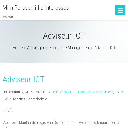
Mijn Persoonlijke Interesses
welkom
Adviseur ICT
Home
»
Aanvragen
»
Freelance Management
»
Adviseur ICT
Adviseur ICT
On februari 2, 2016
,
Posted by
René Volwerk
,
In
Freelance Management
,
By
ict-
voor
,
With
Reacties uitgeschakeld
Adviseur
[ad_1]
ICT
Voor een klant in de regio van Rotterdam zijn we op zoek naar een ICT