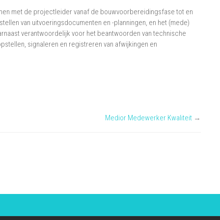
men met de projectleider vanaf de bouwvoorbereidingsfase tot en
tellen van uitvoeringsdocumenten en -planningen, en het (mede)
aarnaast verantwoordelijk voor het beantwoorden van technische
pstellen, signaleren en registreren van afwijkingen en
Medior Medewerker Kwaliteit
→