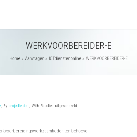
WERKVOORBEREIDER-E
Home
»
Aanvragen
»
ICTdienstenonline
»
WERKVOORBEREIDER-E
voor
e
,
By
projectleider
,
With
Reacties uitgeschakeld
WERKVOORBEREIDER-
E
 werkvoorbereidingswerkzaamheden ten behoeve