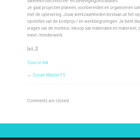
vanelektrotechnische- en beveiligingsinstallaties.
Je gaat projecten plannen, voorbereiden en organiseren sa
met de oplevering. Jouw werkzaamheden bestaan uit het ops
opstellen van de kostprijs-/ en werkbegrotingen. Je bent d
vragen van de monteur, inkoop van materialen en materieel, o
meer-/minderwerk.
[ad_2]
Source link
←
Scrum Master FS
Comments are closed.