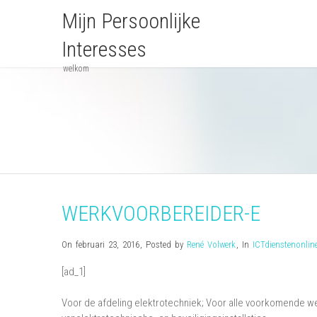
Mijn Persoonlijke
Interesses
welkom
WERKVOORBEREIDER-E
On februari 23, 2016
,
Posted by
René Volwerk
,
In
ICTdienstenonlin
[ad_1]
Voor de afdeling elektrotechniek; Voor alle voorkomende