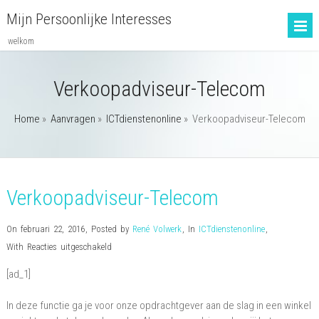
Mijn Persoonlijke Interesses
welkom
Verkoopadviseur-Telecom
Home
»
Aanvragen
»
ICTdienstenonline
»
Verkoopadviseur-Telecom
Verkoopadviseur-Telecom
On februari 22, 2016
,
Posted by
René Volwerk
,
In
ICTdienstenonline
,
voor
With
Reacties uitgeschakeld
Verkoopadviseur-
[ad_1]
Telecom
In deze functie ga je voor onze opdrachtgever aan de slag in een winkel