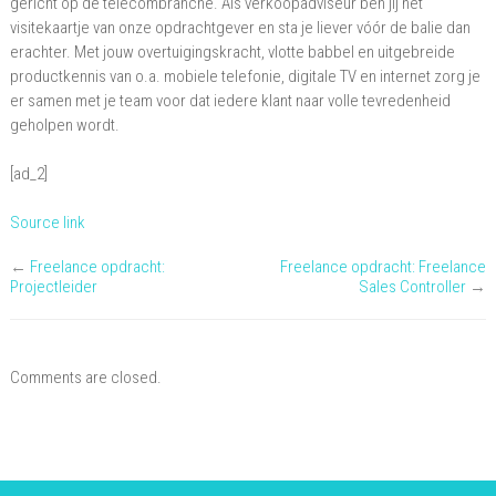
gericht op de telecombranche. Als verkoopadviseur ben jij het
visitekaartje van onze opdrachtgever en sta je liever vóór de balie dan
erachter. Met jouw overtuigingskracht, vlotte babbel en uitgebreide
productkennis van o.a. mobiele telefonie, digitale TV en internet zorg je
er samen met je team voor dat iedere klant naar volle tevredenheid
geholpen wordt.
[ad_2]
Source link
←
Freelance opdracht:
Freelance opdracht: Freelance
Projectleider
Sales Controller
→
Comments are closed.