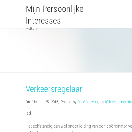
Mijn Persoonlijke
Interesses
welkom
Verkeersregelaar
On februari 25, 2016
,
Posted by
René Volwerk
,
In
ICTdienstenonlin
[ad_1]
Het zelfstandig dan wel onder leiding van een coördinator