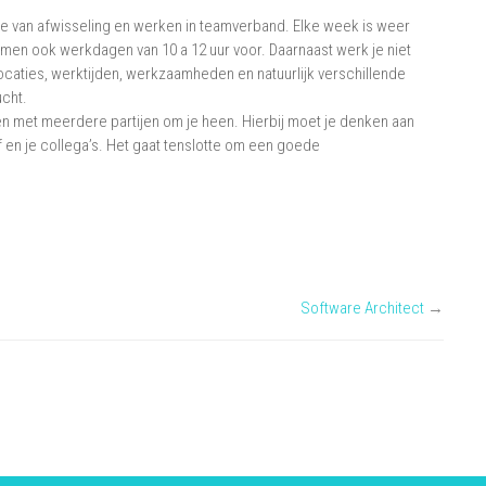
 je van afwisseling en werken in teamverband. Elke week is weer
omen ook werkdagen van 10 a 12 uur voor. Daarnaast werk je niet
ocaties, werktijden, werkzaamheden en natuurlijk verschillende
ucht.
en met meerdere partijen om je heen. Hierbij moet je denken aan
 en je collega’s. Het gaat tenslotte om een goede
Software Architect
→