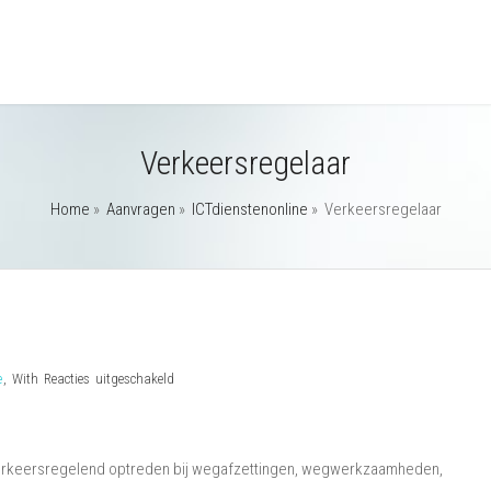
Verkeersregelaar
Home
»
Aanvragen
»
ICTdienstenonline
»
Verkeersregelaar
voor
e
,
With
Reacties uitgeschakeld
Verkeersregelaar
 verkeersregelend optreden bij wegafzettingen, wegwerkzaamheden,