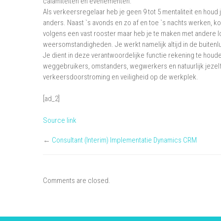
calamiteiten en evenementen.
Als verkeersregelaar heb je geen 9 tot 5 mentaliteit en houd
anders. Naast `s avonds en zo af en toe `s nachts werken, k
volgens een vast rooster maar heb je te maken met andere l
weersomstandigheden. Je werkt namelijk altijd in de buitenl
Je dient in deze verantwoordelijke functie rekening te houd
weggebruikers, omstanders, wegwerkers en natuurlijk jezelf
verkeersdoorstroming en veiligheid op de werkplek.
[ad_2]
Source link
←
Consultant (Interim) Implementatie Dynamics CRM
Comments are closed.