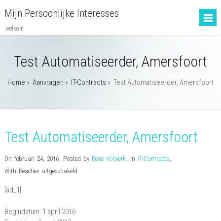
Mijn Persoonlijke Interesses
welkom
Test Automatiseerder, Amersfoort
Home
»
Aanvragen
»
IT-Contracts
»
Test Automatiseerder, Amersfoort
Test Automatiseerder, Amersfoort
On februari 24, 2016
,
Posted by
René Volwerk
,
In
IT-Contracts
,
voor
With
Reacties uitgeschakeld
Test
[ad_1]
Automatiseerder,
Amersfoort
Begindatum: 1 april 2016