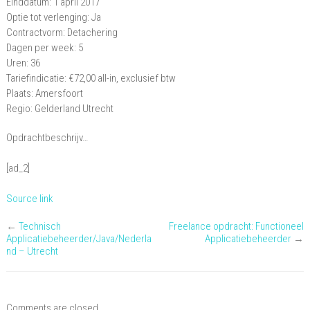
Einddatum: 1 april 2017
Optie tot verlenging: Ja
Contractvorm: Detachering
Dagen per week: 5
Uren: 36
Tariefindicatie: €72,00 all-in, exclusief btw
Plaats: Amersfoort
Regio: Gelderland Utrecht
Opdrachtbeschrijv…
[ad_2]
Source link
←
Technisch
Freelance opdracht: Functioneel
Applicatiebeheerder/Java/Nederla
Applicatiebeheerder
→
nd – Utrecht
Comments are closed.