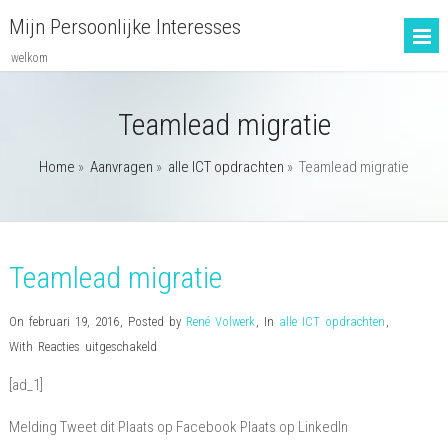
Mijn Persoonlijke Interesses
welkom
Teamlead migratie
Home
»
Aanvragen
»
alle ICT opdrachten
»
Teamlead migratie
Teamlead migratie
On februari 19, 2016
,
Posted by
René Volwerk
,
In
alle ICT opdrachten
,
voor
With
Reacties uitgeschakeld
Teamlead
[ad_1]
migratie
Melding Tweet dit Plaats op Facebook Plaats op LinkedIn