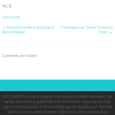
[ad_2]
Source link
←
Mooiste Freelance (bij) Baan in
IT Management: Senior Technisch
Noord-Holland
Tester
→
Comments are closed.
DISCLAIMER Deze site is opgezet voor mijn persoonlijke interesses. Een
van die interesses is opdrachten voor freelancers. Deze zijn voor mijn
eigen marktonderzoek. Er zit een link bij naar de orginele post. Kijk daar
altijd op voor de juiste informatie. Mijn doel is om te onderzoeken