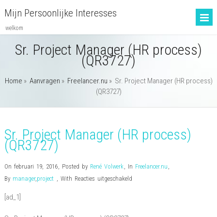
Mijn Persoonlijke Interesses
welkom
Sr. Project Manager (HR process)
(QR3727)
Home
»
Aanvragen
»
Freelancer.nu
»
Sr. Project Manager (HR process)
(QR3727)
Sr. Project Manager (HR process)
(QR3727)
On februari 19, 2016
,
Posted by
René Volwerk
,
In
Freelancer.nu
,
voor
By
manager
,
project
,
With
Reacties uitgeschakeld
Sr.
[ad_1]
Project
Manager