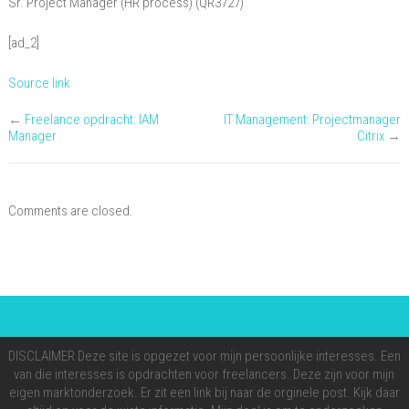
Sr. Project Manager (HR process) (QR3727)
(HR
process)
[ad_2]
(QR3727)
Source link
←
Freelance opdracht: IAM
IT Management: Projectmanager
Manager
Citrix
→
Comments are closed.
DISCLAIMER Deze site is opgezet voor mijn persoonlijke interesses. Een
van die interesses is opdrachten voor freelancers. Deze zijn voor mijn
eigen marktonderzoek. Er zit een link bij naar de orginele post. Kijk daar