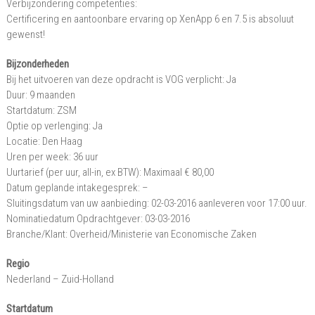
Verbijzondering competenties:
Certificering en aantoonbare ervaring op XenApp 6 en 7.5 is absoluut
gewenst!
Bijzonderheden
Bij het uitvoeren van deze opdracht is VOG verplicht: Ja
Duur: 9 maanden
Startdatum: ZSM
Optie op verlenging: Ja
Locatie: Den Haag
Uren per week: 36 uur
Uurtarief (per uur, all-in, ex BTW): Maximaal € 80,00
Datum geplande intakegesprek: –
Sluitingsdatum van uw aanbieding: 02-03-2016 aanleveren voor 17:00 uur.
Nominatiedatum Opdrachtgever: 03-03-2016
Branche/Klant: Overheid/Ministerie van Economische Zaken
Regio
Nederland – Zuid-Holland
Startdatum