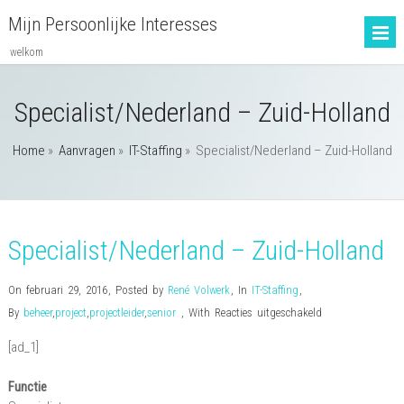
Mijn Persoonlijke Interesses
welkom
Specialist/Nederland – Zuid-Holland
Home
»
Aanvragen
»
IT-Staffing
»
Specialist/Nederland – Zuid-Holland
Specialist/Nederland – Zuid-Holland
On februari 29, 2016
,
Posted by
René Volwerk
,
In
IT-Staffing
,
voor
By
beheer
,
project
,
projectleider
,
senior
,
With
Reacties uitgeschakeld
Specialist/Nederl
[ad_1]
–
Zuid-
Functie
Holland