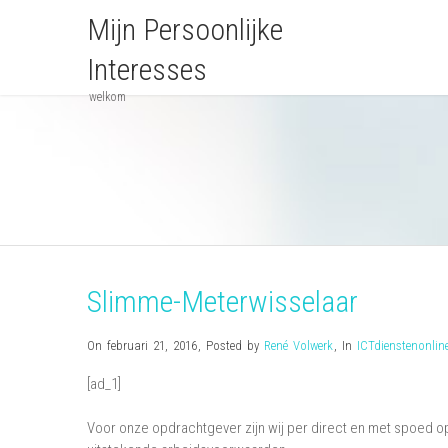
Mijn Persoonlijke
Interesses
welkom
Slimme-Meterwisselaar
On februari 21, 2016
,
Posted by
René Volwerk
,
In
ICTdienstenonlin
[ad_1]
Voor onze opdrachtgever zijn wij per direct en met spoed op