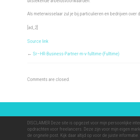
uitstekende arbeidsvoorwaarden.
Als meterwisselaar zul je bij particulieren en bedrijven ove
[ad_2]
Source link
←
Sr–HR-Business-Partner-m-v-fulltime-(Fulltime)
Comments are closed.
DISCLAIMER Deze site is opgezet voor mijn persoonlijke inte
opdrachten voor freelancers. Deze zijn voor mijn eigen markt
de orginele post. Kijk daar altijd op voor de juiste informati