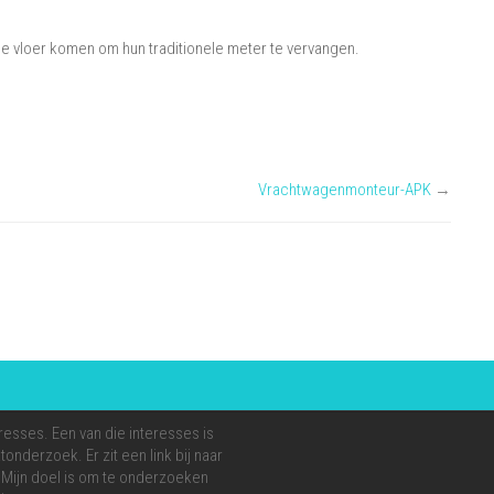
r de vloer komen om hun traditionele meter te vervangen.
Vrachtwagenmonteur-APK
→
resses. Een van die interesses is
onderzoek. Er zit een link bij naar
e. Mijn doel is om te onderzoeken