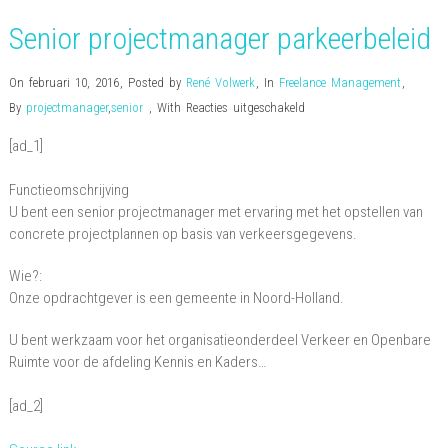
Senior projectmanager parkeerbeleid
On februari 10, 2016
,
Posted by
René Volwerk
,
In
Freelance Management
,
voor
By
projectmanager
,
senior
,
With
Reacties uitgeschakeld
Senior
[ad_1]
projectmanager
parkeerbeleid
Functieomschrijving
U bent een senior projectmanager met ervaring met het opstellen van
concrete projectplannen op basis van verkeersgegevens.
Wie?:
Onze opdrachtgever is een gemeente in Noord-Holland.
U bent werkzaam voor het organisatieonderdeel Verkeer en Openbare
Ruimte voor de afdeling Kennis en Kaders…
[ad_2]