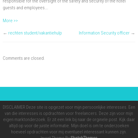
responsible for the oversight of the safety and security of the hotel
guests and employees….
More >>
←
rechten student/vakantiehulp
Information Security officer
→
Comments are closed.
DISCLAIMER Deze site is opgezet voor mijn persoonlijke interesses. Een
van die interesses is opdrachten voor freelancers. Deze zijn voor mijn
eigen marktonderzoek. Er zit een link bij naar de orginele post. Kijk daar
altijd op voor de juiste informatie. Mijn doel is om te onderzoeken
hoeveel opdrachten voor mij eventueel interessant kunnen zijn.