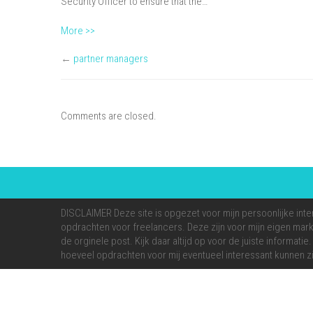
Security Officer to ensure that the…
More >>
←
partner managers
Comments are closed.
DISCLAIMER Deze site is opgezet voor mijn persoonlijke inte
opdrachten voor freelancers. Deze zijn voor mijn eigen markt
de orginele post. Kijk daar altijd op voor de juiste informati
hoeveel opdrachten voor mij eventueel interessant kunnen zi