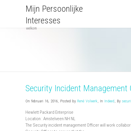
Mijn Persoonlijke
Interesses
welkom
Security Incident Management O
On februari 16, 2016
,
Posted by
René Volwerk
,
In
Indeed
,
By
securi
Hewlett Packard Enterprise
Location :
Amstelveen
NH
NL
The Security incident management Officer will work collabora