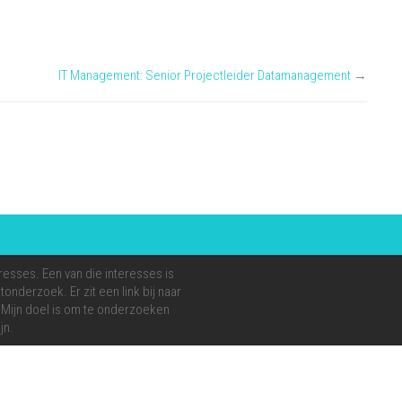
IT Management: Senior Projectleider Datamanagement
→
resses. Een van die interesses is
onderzoek. Er zit een link bij naar
e. Mijn doel is om te onderzoeken
jn.