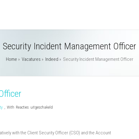
Security Incident Management Officer
Home
»
Vacatures
»
Indeed
»
Security Incident Management Officer
fficer
voor
ty
,
With
Reacties uitgeschakeld
Security
Incident
Management
tively with the Client Security Officer (CSO) and the Account
Officer